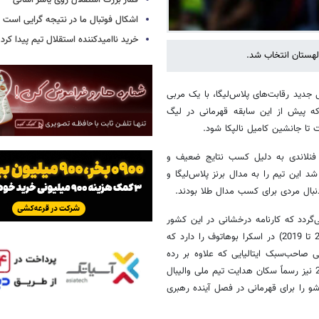
قمار بزرگ استقلال روی یاسر آسانی
اشکال فوتبال ما در نتیجه گرایی است
خرید ناامیدکننده استقلال تیم پیدا کرد
لهستان انتخاب شد.
 جدید رقابت‌های پلاس‌لیگا، با یک مربی
 که پیش از این سابقه قهرمانی در لیگ
ت تا جانشین کامیل نالپکا شود.
ناری تومی تیلی‌کاینن فنلاندی به دلیل کسب نتایج ضعیف و
این تیم را به مدال برنز پلاس‌لیگا و
دنبال مردی برای کسب مدال طلا بودند.
‌گردد که کارنامه درخشانی در این کشور
دارد. او سابقه یک سال حضور در یاستشبسکی ونگل و دو فصل موفق (2017 تا 2019) در اسکرا بوهاتوف را دارد که
 صاحب‌سبک ایتالیایی که علاوه بر رده
باشگاهی، هدایت تیم‌های ملی قطر و هلند را در کارنامه داشته و از سال 2025 نیز رسماً سکان هدایت تیم ملی والیبال
و را برای قهرمانی در فصل آینده رهبری