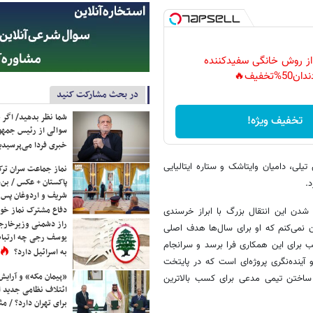
 از روش خانگی سفیدکننده
دان50%تخفیف🔥
در بحث مشارکت کنید
شما نظر بدهید/ اگر خ
تخفیف ویژه!
سوالی از رئیس جمه
خبری فردا می‌پرسیدی
یلی، دامیان وایتاشک و ستاره ایتالیایی
نماز جماعت سران ترک
پاکستان + عکس / بن‌س
د.
شریف و اردوغان پس ا
دفاع مشترک نماز خوا
شدن این انتقال بزرگ با ابراز خرسندی
راز دشمنی وزیرخارجه 
ن نمی‌کنم که او برای سال‌ها هدف اصلی
یوسف رجی چه ارتباط
اسب برای این همکاری فرا برسد و سرانجام
به اسرائیل دارد؟
آینده‌نگری پروژه‌ای است که در پایتخت
«پیمان مکه» و آرایش
 ساختن تیمی مدعی برای کسب بالاترین
ائتلاف نظامی جدید 
برای تهران دارد؟ / مث