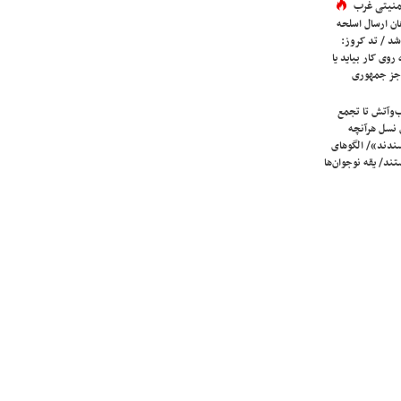
 امنیتی غرب
ان ارسال اسلحه
شد / تد کروز:
روی کار بیاید یا
جز جمهوری
ب‌وآتش تا تجمع
 نسل هرآنچه
دند»/ الگوهای
ند/ یقه نوجوان‌ها