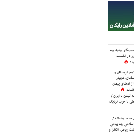
برنگار بودید چه
ور در نشست
د؟
یه، عربستان و
لمان، شهباز
ز امضای پیمان
ندند
لبنان با ایران /
ی با حزب نزدیک
 جدید منطقه /
اسلامی چه پیامی
لث ریاض، آنکارا و