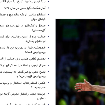
بزرگ‌ترین پیشنهاد تاریخ لیگ برتر انگل
آمار شگفت‌انگیز مسی در سال ۲۰۲۶
امیلیانو مارتینز؛ از یک ساندویچ و چمد
فوتبال جهان
جنجال و کتک‌کاری در بازی تیم‌های منص
گل‌محمدی!
حمایت ویژه از رامین رضاییان؛ برای است
او احترام بگذارید!
خط‌ونشان تارتار در تمرین؛ این کار نامر
پرسپولیس است!
تصمیم قطعی طارمی برای جدایی از الم
سردار آزمون و استقلال؛ مذاکره‌ای در کار
پاسخ منفی پورعلی‌گنجی به پیشنهاد م
پرسپولیس لژیونر می‌شود
عکس| اسطوره‌های استقلال و پرسپولی
هم رسیدند!
جزئیات جدید از انتقال نجومی گزینه پ
نساجی