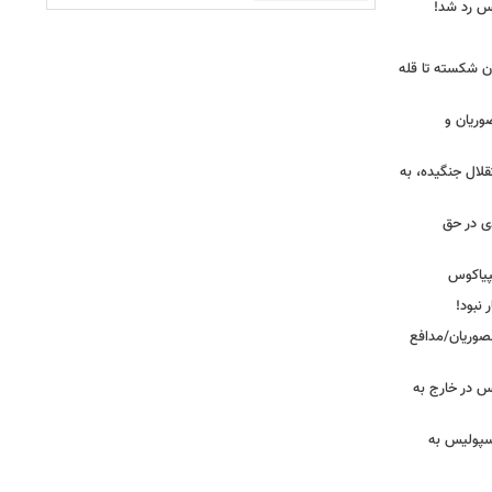
یس رد شد!
ان شکسته تا قله
وریان و
قلال جنگیده، به
دی در حق
پیاکوس
 نبود!
نصوریان/مدافع
س در خارج به
رسپولیس به