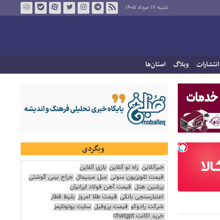
شنبه ۱۷ مرداد ۱۴۰۵
انتشارات
وبلاگ
استان‌ها
وبگردی
خبرآنلاین
راه نو آنلاین
بازی آنلاین
قیمت تلویزیون سونی
مبل مینیمال
جراح بینی گوشتی
پرشین هتل
قیمت آهن فولاد ایرانیان
اعتبارسنجی بانکی
قیمت طلا امروز
بلیط قطار
شرکت رادوکو
قیمت پروفیل
سایت یوتوتایمز
خرید اکانت chatgpt