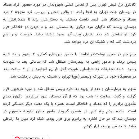
کلانتری باغ‌ فیض تهران پس از تماس تلفنی شهروندان در مورد حضور افراد معتاد
در بوستان جنت تهران به آنجا رفت. او وقتی محل را بررسی کرد متوجه ۲ مرد
معتاد و خلافکار شد. قصد داشت دستبند به دستان‌شان بزند تا همکارانش به
بوستان برسند که ناگهان مرد دیگری به سمتش آمد و با دیدن دو خلافکار فرار
کرد. او مطمئن شد باید ارتباطی میان آنها وجود داشته باشد. خواست او را هم
بازداشت کند که با شلیک آن مرد مواجه شد.
جام جم در خبری نوشت:در ادامه، با حضور نیروهای کمکی، ۲ متهم را به اداره
پلیس بردند و مامور زخمی به بیمارستان منتقل شد که ساعاتی بعد به شهادت
رسید. ادامه تحقیقات به شناسایی هویت قاتل فراری انجامید و او ۴ ساعت بعد
در مخفیگاه خود در شهرک ولیعصر(عج) تهران با شلیک به پایش بازداشت شد.
متهم به بیمارستان و بعد از بهبود به اداره پلیس منتقل شد و مورد بازجویی قرار
گرفت و گفت: ساعت ۱۰ شب بود که از آن بوستان عبور می‌کردم. ناگهان دیدم
مأموری برادرم را که معتاد و خلافکار است، همراه با یک معتاد دیگر دستگیر کرده
است. مانده بودم چه کنم. در همین گیرودار مامور جوان متوجه حضورم در
بوستان شد که در حال اشاره به برادرم برای فرار بودم. شک کرد میان ما ارتباطی
باشد. تا به من برسد، فرار کردم.