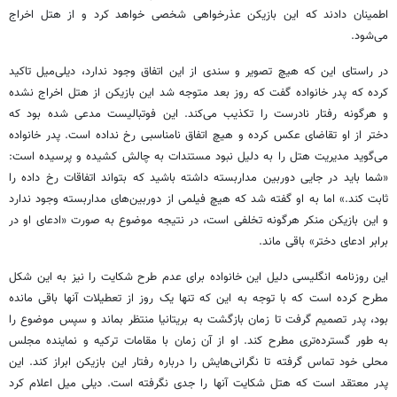
اطمینان دادند که این بازیکن عذرخواهی شخصی خواهد کرد و از هتل اخراج
می‌شود.
در راستای این که هیچ تصویر و سندی از این اتفاق وجود ندارد، دیلی‌میل تاکید
کرده که پدر خانواده گفت که روز بعد متوجه شد این بازیکن از هتل اخراج نشده
و هرگونه رفتار نادرست را تکذیب می‌کند. این فوتبالیست مدعی شده بود که
دختر از او تقاضای عکس کرده و هیچ اتفاق نامناسبی رخ نداده است. پدر خانواده
می‌گوید مدیریت هتل را به دلیل نبود مستندات به چالش کشیده و پرسیده است:
«شما باید در جایی دوربین مداربسته داشته باشید که بتواند اتفاقات رخ‌ داده را
ثابت کند.» اما به او گفته شد که هیچ فیلمی از دوربین‌های مداربسته وجود ندارد
و این بازیکن منکر هرگونه تخلفی است، در نتیجه موضوع به صورت «ادعای او در
برابر ادعای دختر» باقی ماند.
این روزنامه انگلیسی دلیل این خانواده برای عدم طرح شکایت را نیز به این شکل
مطرح کرده است که با توجه به این که تنها یک روز از تعطیلات آنها باقی مانده
بود، پدر تصمیم گرفت تا زمان بازگشت به بریتانیا منتظر بماند و سپس موضوع را
به طور گسترده‌تری مطرح کند. او از آن زمان با مقامات ترکیه و نماینده مجلس
محلی خود تماس گرفته تا نگرانی‌هایش را درباره رفتار این بازیکن ابراز کند. این
پدر معتقد است که هتل شکایت آنها را جدی نگرفته است. دیلی میل اعلام کرد