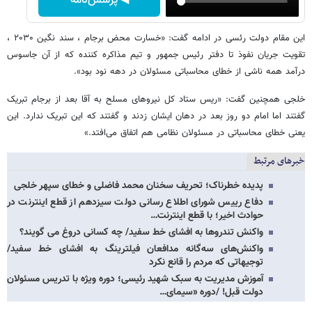
◀ پرسش‌نامه
این مقام دولت رئسی در ادامه گفت: «خسارت محض برجام ، سند نگین ۲۰۳۰ ،
تقویت جریان نفوذ تا دفتر رئیس جمهور و تیم مذاکره کننده که از آن جاسوس
درآمد همه ناشی از خطای محاسباتی مسئولان در دهه نود بود».
خلجی همچنین گفت: «ریس ستاد کل نیروهای مسلح به آقا بعد از برجام تبریک
گفتند اما امام دو روز بعد در دهان ایشان زدند و گفتند که این تبریک ندارد. این
یعنی خطای محاسباتی در مسئولان نظامی هم اتفاق می‌افتد.»
خبرهای مرتبط
پدیده خطرناک؛ تحریف سخنان محمد فاضلی و خطای سپهر خلجی
دفاع رییس شورای اطلاع رسانی دولت سیزدهم از قطع اینترنت در
حوادث اخیر؛ با قطع اینترنت…
واکنش تندروها به افشای خط سفید/ چه کسانی دروغ می گویند؟
واکنش‌های سه‌گانه مدافعان فیلترینگ به افشای خط سفید/
توجیهاتی که مردم را قانع نکرد
آموزش مدیریت به سبک شهید رئیسی؛ دوره ویژه با تدریس مسئولان
دولت قبل! /دوره «سیمای…