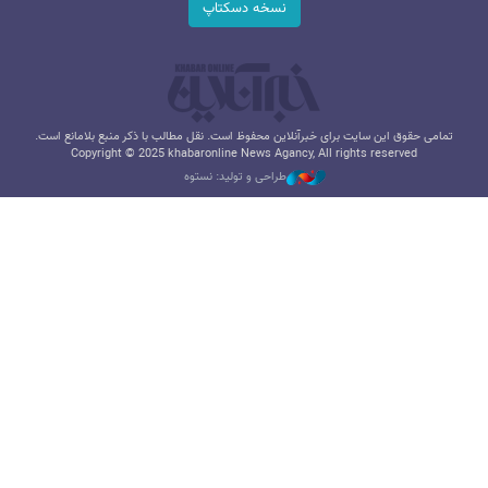
نسخه دسکتاپ
تمامی حقوق این سایت برای خبرآنلاین محفوظ است. نقل مطالب با ذکر منبع بلامانع است.
Copyright © 2025 khabaronline News Agancy, All rights reserved
طراحی و تولید: نستوه