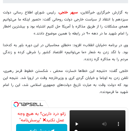
به گزارش خبرگزاری خبرآنلاین،
سپهر خلجی
، رئیس شورای اطلاع رسانی دولت
سیزدهم با انتقاد از سیاست خارجی دولت روحانی گفت: «تصور اینکه ما می‌توانیم
همه‌ی مشکلات را از طریق مذاکره با آمریکا حل کنیم اشتباه بود و بیشترین اخطار
را امام شهید ما در دهه ۹۰ در رابطه با همین موضوع دادند.»
وی در برنامه «خیابان انقلاب» افزود: «خطای محاسباتی در این دوره باور به کدخدا
بود. با لگد زدن به شعار «ما می‌توانیم» اقتصاد کشور را شرطی کرده و زندگی
مردم را به مذاکره گره زدند».
خلجی گفت: «نتیجه این خطاها خسارت محض ، شکستن خطوط قرمز رهبری،
تلفن زدن به اوباما و خیابان گردی کری و وزیرخارجه وقت در اروپا شد. نتیجه این
بود که دولت وقت به عبارت تاریخ دولت‌های جمهوری اسلامی شد، این را امام
شهید ما فرمودند».
زانو درد دارین؟ به هیچ وجه
عمل نکنید❌ "پرسش‌نامه"