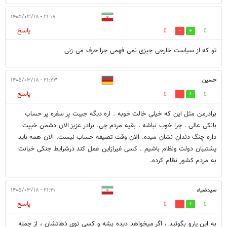
۲۱:۱۸ - ۱۴۰۵/۰۳/۱۸
پاسخ
0
0
تو که از سیاست خارجی چیزی نمی فهمی چرا حرف می زنی
حسین
۲۱:۲۳ - ۱۴۰۵/۰۳/۱۸
پاسخ
0
0
برادرمن مثل این که خیلی خالت خوبه . اره دیگه جیبت پر سفره پر حساب
بانکی عالی . چرا خوب نباشه . بقیه مردم چی. برادر عزیز الان دشمن خبیث
داره چنگ دندان نشان میده. الان وقت تصیفه حساب نیست. الان همه باید
پشتیبان دولت ونظام باشیم . کسی غیرازاین عمل کند درشرایط جنکی خیانت
به مردم کشور نظام کرده.
سیدضیاء
۲۱:۴۱ - ۱۴۰۵/۰۳/۱۸
پاسخ
0
0
به این یارو بگوئید ، اگر میخواهد دیده بشه و کسی توی دَهاتشان ، از جمله