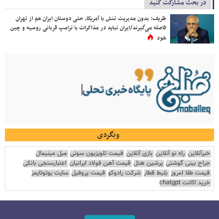
در بحث مشارکت کنید
ظریف: بدون مدیریت تنش با آمریکا، حتی دوستان ایران هم از تهران
فاصله می‌گیرند/ایران نباید در مذاکرات با ترامپ قربانی روسیه و چین
شود
وبگردی
خبرآنلاین
راه نو آنلاین
بازی آنلاین
قیمت تلویزیون سونی
مبل مینیمال
جراح بینی گوشتی
پرشین هتل
قیمت آهن فولاد ایرانیان
اعتبارسنجی بانکی
قیمت طلا امروز
بلیط قطار
شرکت رادوکو
قیمت پروفیل
سایت یوتوتایمز
خرید اکانت chatgpt