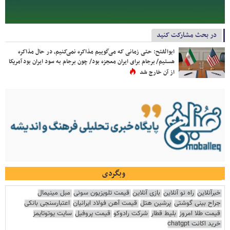
در بحث مشارکت کنید
ابوالفتح: حتی زمانی که می‌گوییم مذاکره نمی‌کنیم، در حال مذاکره
هستیم/ برجام برای ایران معجزه بود/ چون برجام به سود ایران بود آمریکا
از آن خارج شد
وبگردی
خبرآنلاین
راه نو آنلاین
بازی آنلاین
قیمت تلویزیون سونی
مبل مینیمال
جراح بینی گوشتی
پرشین هتل
قیمت آهن فولاد ایرانیان
اعتبارسنجی بانکی
قیمت طلا امروز
بلیط قطار
شرکت رادوکو
قیمت پروفیل
سایت یوتوتایمز
خرید اکانت chatgpt