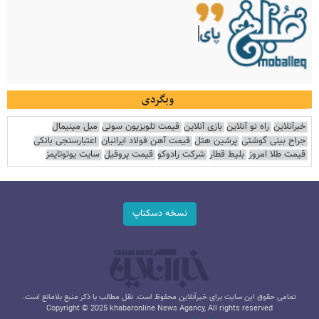
وبگردی
خبرآنلاین
راه نو آنلاین
بازی آنلاین
قیمت تلویزیون سونی
مبل مینیمال
جراح بینی گوشتی
پرشین هتل
قیمت آهن فولاد ایرانیان
اعتبارسنجی بانکی
قیمت طلا امروز
بلیط قطار
شرکت رادوکو
قیمت پروفیل
سایت یوتوتایمز
نسخه دسکتاپ
تمامی حقوق این سایت برای خبرآنلاین محفوظ است. نقل مطالب با ذکر منبع بلامانع است.
Copyright © 2025 khabaronline News Agancy, All rights reserved