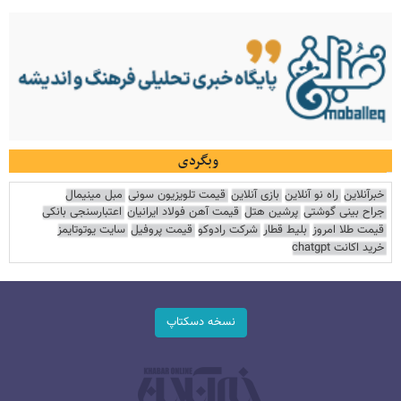
وبگردی
خبرآنلاین
راه نو آنلاین
بازی آنلاین
قیمت تلویزیون سونی
مبل مینیمال
جراح بینی گوشتی
پرشین هتل
قیمت آهن فولاد ایرانیان
اعتبارسنجی بانکی
قیمت طلا امروز
بلیط قطار
شرکت رادوکو
قیمت پروفیل
سایت یوتوتایمز
خرید اکانت chatgpt
نسخه دسکتاپ