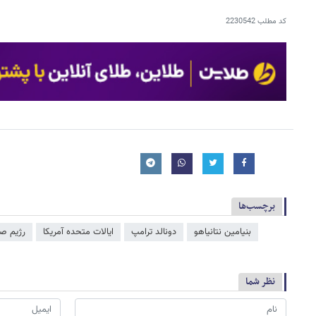
کد مطلب
2230542
برچسب‌ها
بنیامین نتانیاهو
دونالد ترامپ
ایالات متحده آمریکا
رژیم صه
نظر شما