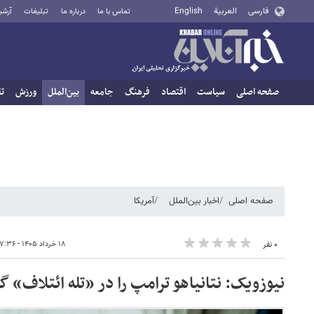
فارسی
العربية
English
تماس با ما
درباره ما
تبلیغات
آرشی
صفحه اصلی
سیاست
اقتصاد
فرهنگ
جامعه
بین‌الملل
ورزش
تا
صفحه اصلی
اخبار بین‌الملل
آمریکا
۱۸ خرداد ۱۴۰۵ - ۱۷:۳۶
۰ نفر
نیوزویک: نتانیاهو ترامپ را در «تله ائتلاف» 