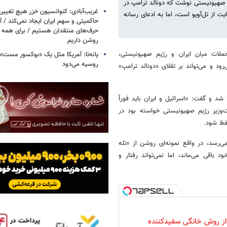
یم صهیونیستی نوشت که دونالد ترامپ در
غریب‌آبادی: کنوانسیون خزر هیچ تغییر
ت از تل‌آویو است، اما به ادعای رسانه
حاکمیتی و سهم ایران ایجاد نمی‌کند / 
حرف‌های منتقدان هستیم / برای همه ا
روشن داریم
ملات میان ایران و رژیم صهیونیستی،
پانه‌تا: آمریکا مثل یک «بوکسور مست» 
روسیه می‌دود
د و می‌تواند بر تقلای «دونالد ترامپ»
د و گفت: «اسرائیل و ایران باید فوراً
ت‌وزیر رژیم صهیونیستی خواسته بود در
حفظ شود.
رسد، در واقع نمونه‌ای روشن از «تله
اقی می‌ماند، اما نمی‌تواند رفتار و
 از روش خانگی سفیدکننده