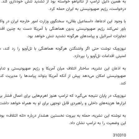
به همین دلیل ترامپ از نتانیاهو خواسته بود از تشدید تنش خودداری کند. 
درخواست، رژیم صهیونیستی به ایران حمله کرد.
با وجود این ادعاها، «اسماعیل بقائی» سخنگوی وزارت امور خارجه ایران در و
باور نمی‌کند رژیم صهیونیستی بدون هماهنگی با آمریکا دست به چنین اقدا
تجاوزات اسرائیل و پیامدهای هرگونه تشدید تنش خواهد بود.
نیوزویک نوشت حتی اگر واشنگتن هرگونه هماهنگی با تل‌آویو را رد کند، 
امنیتی اقدامات تل‌آویو را بپردازد.
به اذعان این نشریه، ساختار ائتلاف میان آمریکا و رژیم صهیونیستی و تدا
صهیونیستی امکان می‌دهد پیش از آنکه آمریکا بتواند پیامدها را مدیریت کن
کند.
نیوزویک در پایان نتیجه می‌گیرد که ترامپ هنوز اهرم‌هایی برای اعمال فشار بر تل
ابزارها هزینه‌های داخلی و راهبردی قابل توجهی برای او به همراه خواهد داشت
به نوشته این نشریه، حمله به بیروت نخستین هشدار درباره «تله ائتلاف» بود، ا
این وضعیت را به ترامپ نشان داد.
310310