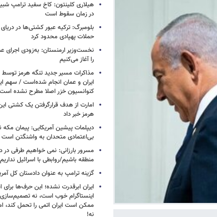
هیلاری کلینتون: کاخ سفید ترامپ شبی
در زمان سقوط است
بلومبرگ: ترکیه عبور کشتی‌ها در دریای 
حملات پهپادی محدود کرد
نخست‌وزیر ارمنستان: به‌زودی اجرای عم
را آغاز می‌کنیم
مذاکرات مسیر جدید تنگه هرمز توسط ن
ایران و عمان انجام شده‌است / سهم ایر
کنوانسیون خزر اصلا مطرح نشده است
امارت از هدف قرارگرفتن یک کشتی این
هرمز خبر داد
دیپلمات پیشین آمریکایی: پیمان مکه ن
بی‌اعتمادی متحدان به واشنگتن است
مسرور بارزانی: نمی خواهیم طرفی در د
منطقه باشیم/روابطی با اسرائیل نداریم
گزینه ترامپ به عنوان دادستان کل آمری
ایران ابرقدرت نشده؛ این حرف‌ها برای 
اینستاگرام خوب است، نه تصمیم‌سازی/
ممکن است ایران اتمی را تحمل کند، اما
نه!