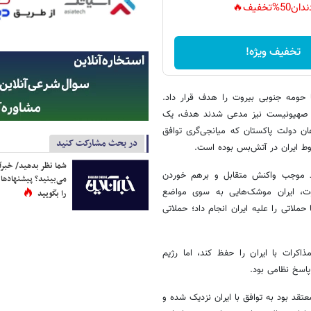
دان50%تخفیف🔥
تخفیف ویژه!
ا حومه جنوبی بیروت را هدف قرار داد.
‌های صهیونیست نیز مدعی شدند هدف، یک
ان دولت پاکستان که میانجی‌گری توافق
در بحث مشارکت کنید
شما نظر بدهید/ خبرآن
اند موجب واکنش متقابل و برهم خوردن
می‌بینید؟ پیشنهادها 
وت، ایران موشک‌هایی به سوی مواضع
را بگویید
ملاتی را علیه ایران انجام داد؛ حملاتی
کرات با ایران را حفظ کند، اما رژیم
پاسخ نظامی بود.
تقد بود به توافق با ایران نزدیک شده و