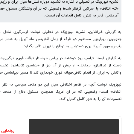
نشریه نیوزویک در تحلیلی با اشاره به تشدید دوباره تنش‌ها میان ایران و رژ
«تله ائتلاف» با اسرائیل گرفتار شده؛ وضعیتی که در آن واشنگتن مسئول حمای
آمریکایی، قادر به کنترل کامل اقدامات آن نیست.
به گزارش خبرآنلاین، نشریه نیوزویک در تحلیلی نوشت ازسرگیری تبادل ح
جدی‌ترین رویارویی مستقیم دو طرف از زمان آتش‌بس ماه آوریل به شمار می‌رو
رئیس‌جمهور آمریکا برای دستیابی به توافق با تهران تاثیر بگذارد.
به گزارش ایسنا، ترامپ روز دوشنبه در پیامی خواستار توقف فوری درگیری‌ها ش
دست از تیراندازی بردارند.» او پیش از آن نیز از «بنیامین نتانیاهو» نخس
واکنش به ایران، از اقدام تلافی‌جویانه فوری خودداری کند تا مسیر دیپلماسی 
نیوزویک نوشت آنچه در ظاهر اختلافی میان این دو متحد سیاسی به نظر می‌
ائتلاف» است؛ وضعیتی که در آن آمریکا همچنان مسئول دفاع از متحد خود ب
تصمیمات آن را به طور کامل کنترل کند.
رونمایی