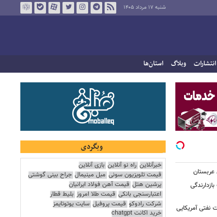
شنبه ۱۷ مرداد ۱۴۰۵
انتشارات
وبلاگ
استان‌ها
وبگردی
خبرآنلاین
راه نو آنلاین
بازی آنلاین
 عربستان
قیمت تلویزیون سونی
مبل مینیمال
جراح بینی گوشتی
پرشین هتل
قیمت آهن فولاد ایرانیان
بازدارندگی
اعتبارسنجی بانکی
قیمت طلا امروز
بلیط قطار
شرکت رادوکو
قیمت پروفیل
سایت یوتوتایمز
 نفتی آمریکایی
خرید اکانت chatgpt