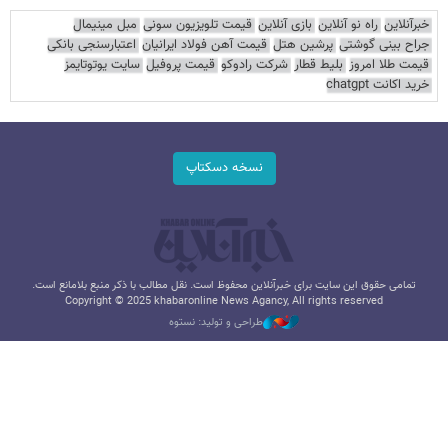
خبرآنلاین
راه نو آنلاین
بازی آنلاین
قیمت تلویزیون سونی
مبل مینیمال
جراح بینی گوشتی
پرشین هتل
قیمت آهن فولاد ایرانیان
اعتبارسنجی بانکی
قیمت طلا امروز
بلیط قطار
شرکت رادوکو
قیمت پروفیل
سایت یوتوتایمز
خرید اکانت chatgpt
نسخه دسکتاپ
تمامی حقوق این سایت برای خبرآنلاین محفوظ است. نقل مطالب با ذکر منبع بلامانع است.
Copyright © 2025 khabaronline News Agancy, All rights reserved
طراحی و تولید: نستوه