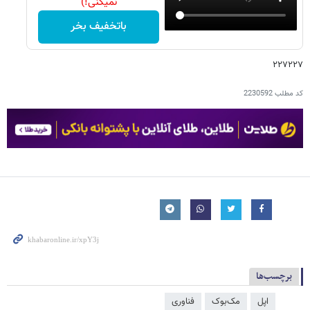
نمیکنی!)
باتخفیف بخر
۲۲۷۲۲۷
کد مطلب
2230592
برچسب‌ها
اپل
مک‌بوک
فناوری