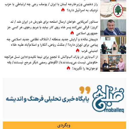
راز دشمنی وزیرخارجه لبنان با ایران / یوسف رجی چه ارتباطی با حزب
نزدیک به اسرائیل دارد؟
سناتور آمریکایی خواهان ارسال اسلحه برای شورش در ایران شد / تد
کروز: فرقی نمی‌کند پسر شاه روی کار بیاید یا مریم رجوی، هر کسی جز
جمهوری اسلامی
«پیمان مکه» و آرایش جدید منطقه / ائتلاف نظامی جدید اسلامی چه
پیامی برای تهران دارد؟ / مثلث ریاض، آنکارا و اسلام‌آباد علیه خلاء
امنیتی غرب
از آب‌بازی در پارک آب‌وآتش تا تجمع برای نیما تکیدو؛«این نسل هرآنچه
حکومتی نیست می‌پسندند»/ الگوهای رسمی دیگر مرجع نیستند/ یقه
نوجوان‌ها را نگیرید!
وبگردی