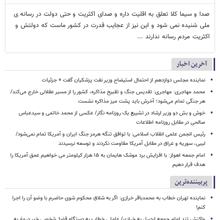
صدا و سیما کلا تعلق به اقلیت داره و صدای اکثریت و حتی دولت در رسانه ی
ملی شنیده نمی شود و این نیز از عجایب قدرت در کشور ماست که دولتش و
اکثریت مردم رسانه ندارند ...
آخرین اخبار
نماینده مجلس دوازدهم از احتمال استیضاح وزیر نفت پزشکیان گفت + جزئیات
محمد مهاجری: مهاجری: تقدیس جنگ و تقبیح مذاکره، کشور را از مسیر عقلانی خارج می‌کند/
هر جنگی تمام می‌شود؛ آخرش باید پشت میز مذاکره نشست
خوش و بش دو وزیر ارشاد در تشییع یک روزنامه نگار/ عکسی از محمد خاتمی و سیدعباس
صالحی در مقابل روزنامه اطلاعات
رئیس انجمن علمی انقلاب اسلامی: با توافق تنگه هرمز جنگ ایران و آمریکا تمام نمی‌شود/
لیبی، سوریه و عراق در مقابل آمریکا مقاومت نکردند و توسعه نرسیدند
امام‌ جمعه اهواز: با افزایش برد موشک هایمان به ۱۵ هزار کیلومتر می خواهیم عمق آمریکا را
هدف قرار دهیم
پربیننده‌ترین
نماینده تهران خطاب به محمدباقر خرازی: اگر به شلاق محکوم شوی حاضرم با وضو آن را اجرا
کنم!
واکنش تند امام جمعه اردبیل به خرازی/ عاملی خطاب به دستگاه قضا: شخصی خبر دروغ به