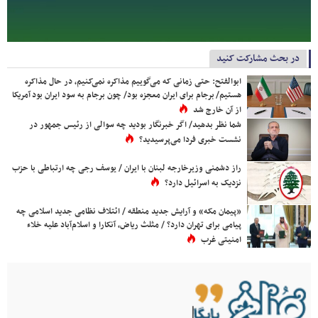
در بحث مشارکت کنید
ابوالفتح: حتی زمانی که می‌گوییم مذاکره نمی‌کنیم، در حال مذاکره
هستیم/ برجام برای ایران معجزه بود/ چون برجام به سود ایران بود آمریکا
از آن خارج شد
شما نظر بدهید/ اگر خبرنگار بودید چه سوالی از رئیس جمهور در
نشست خبری فردا می‌پرسیدید؟
راز دشمنی وزیرخارجه لبنان با ایران / یوسف رجی چه ارتباطی با حزب
نزدیک به اسرائیل دارد؟
«پیمان مکه» و آرایش جدید منطقه / ائتلاف نظامی جدید اسلامی چه
پیامی برای تهران دارد؟ / مثلث ریاض، آنکارا و اسلام‌آباد علیه خلاء
امنیتی غرب