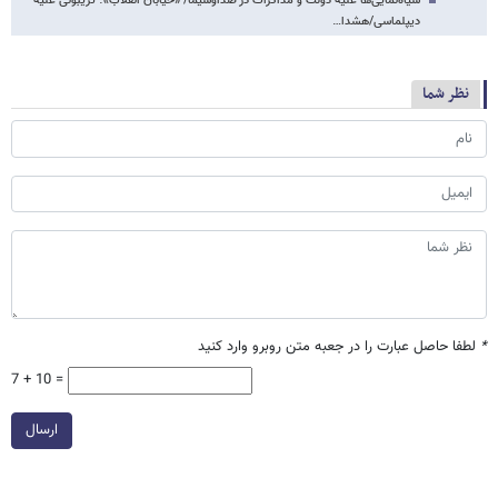
سیاه‌نمایی‌ها علیه دولت و مذاکرات در صداوسیما/ «خیابان انقلاب»؛ تریبونی علیه
دیپلماسی/هشدا…
نظر شما
*
لطفا حاصل عبارت را در جعبه متن روبرو وارد کنید
7 + 10 =
ارسال