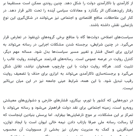
از کارآمدی یا ناکارآمدی دولت را شکل دهد. چنین روندی ممکن است مستقیما بر
رفتار رای‌دهندگان اثر بگذارد و معادلات سیاسی آینده را تحت تاثیر قرار دهد. در
کنار این ملاحظات، منافع اقتصادی و اجتماعی نیز می‌توانند در شکل‌گیری این نوع
بازنمایی نقش داشته باشند.
سیاست‌های اصلاحی دولت‌ها گاه با منافع برخی گروه‌های ذی‌نفوذ در تعارض قرار
می‌گیرد. در چنین شرایطی، برجسته شدن مشکلات اجرایی در رسانه می‌تواند به
ابزاری برای اعمال فشار و تغییر مسیر سیاست‌ها بدل شود. مساله مهم دیگر،
کنترل روایت در عرصه عمومی است. رسانه‌های قدرتمند می‌کوشند روایت غالب را
تثبیت کنند. هرگاه روایت دولت با این چارچوب همخوان نباشد، تقابل شکل
می‌گیرد و برجسته‌سازی ناکارآمدی می‌تواند به ابزاری برای حذف یا تضعیف روایت
رقیب تبدیل شود. با این همه، شرایط عینی جامعه نیز در این میان بی‌تاثیر
نیست.
در دوره‌هایی که کشور با تورم، بیکاری، فشارهای خارجی و دشواری‌های معیشتی
روبه‌رو است، زمینه اجتماعی برای نقد دولت فراهم‌تر می‌شود و رسانه می‌تواند با
تمرکز بر این مشکلات، بر موج نارضایتی‌ها بیفزاید. اما پرسش بنیادین اینجاست که
آیا رسالت رسانه ملی صرفا بازتاب دادن نیمه خالی لیوان است یا ایجاد توازن،
امیدآفرینی و کمک به مدیریت بحران نیز بخشی از مسوولیت آن محسوب