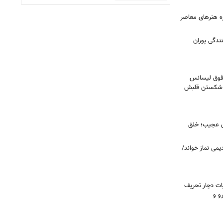
زه هنرهای معاصر
ندگی پوران
فوق‌ لیسانس
ای شکستن قلبش
ای عجیب؛ خلق
یمی نماز خواند/
ت دچار تحریف
و و