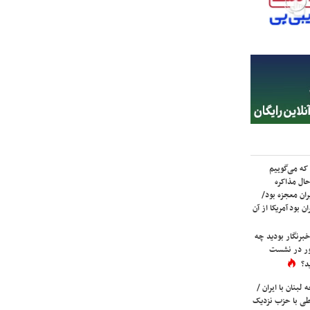
که می‌گوییم
حال مذاکره
ران معجزه بود/
ن بود آمریکا از آن
برنگار بودید چه
ور در نشست
د؟
لبنان با ایران /
ی با حزب نزدیک