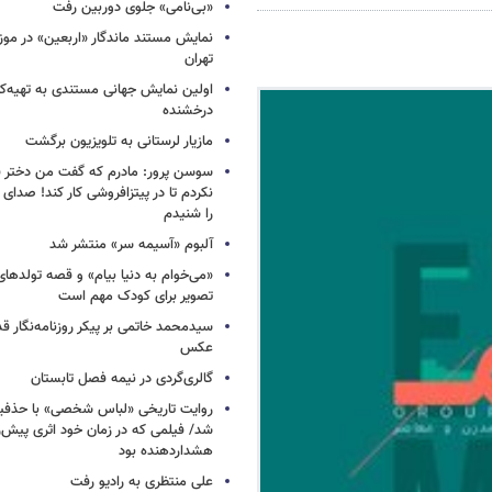
«بی‌نامی» جلوی دوربین رفت
نمایش مستند ماندگار «اربعین» در مو
تهران
اولین نمایش جهانی مستندی به تهیه‌کن
درخشنده
مازیار لرستانی به تلویزیون برگشت
سوسن پرور: مادرم که گفت من دختر 
نکردم تا در پیتزافروشی کار کند! صد
را شنیدم
آلبوم «آسیمه سر» منتشر شد
«می‌خوام به دنیا بیام» و قصه تولده
تصویر برای کودک مهم است
سیدمحمد خاتمی بر پیکر روزنامه‌نگار قد
عکس
گالری‌گردی در نیمه فصل تابستان
روایت تاریخی «لباس شخصی» با حذفیا
شد/ فیلمی که در زمان خود اثری پیش‌ر
هشداردهنده بود
علی منتظری به رادیو رفت