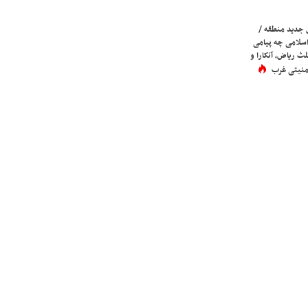
 جدید منطقه /
اسلامی چه پیامی
لث ریاض، آنکارا و
 امنیتی غرب