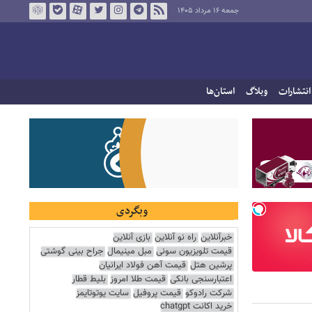
جمعه ۱۶ مرداد ۱۴۰۵
انتشارات
وبلاگ
استان‌ها
وبگردی
خبرآنلاین
راه نو آنلاین
بازی آنلاین
قیمت تلویزیون سونی
مبل مینیمال
جراح بینی گوشتی
پرشین هتل
قیمت آهن فولاد ایرانیان
اعتبارسنجی بانکی
قیمت طلا امروز
بلیط قطار
شرکت رادوکو
قیمت پروفیل
سایت یوتوتایمز
خرید اکانت chatgpt