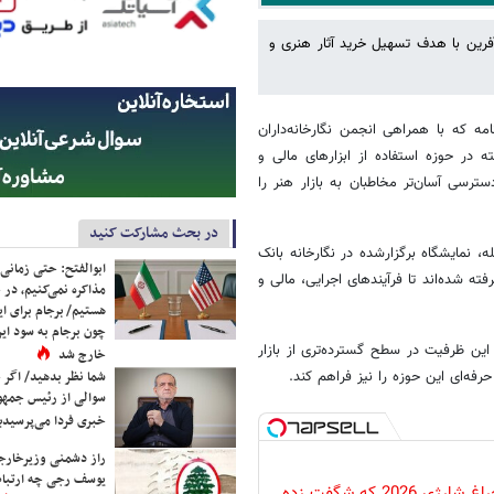
رین با هدف تسهیل خرید آثار هنری و
مه که با همراهی انجمن نگارخانه‌داران
اریافته در حوزه استفاده از ابزارهای مالی و
ترسی آسان‌تر مخاطبان به بازار هنر را
در بحث مشارکت کنید
۱۴۰ اجرا می‌شود. در این مرحله، نمایشگاه برگزارشده در نگارخانه بانک
ابوالفتح: حتی زمانی 
ته شده‌اند تا فرآیندهای اجرایی، مالی و
مذاکره نمی‌کنیم، در 
هستیم/ برجام برای ای
چون برجام به سود ایرا
 این ظرفیت در سطح گسترده‌تری از بازار
خارج شد
رفه‌ای این حوزه را نیز فراهم کند.
شما نظر بدهید/ اگر خ
سوالی از رئیس جمه
خبری فردا می‌پرسیدی
راز دشمنی وزیرخارجه 
یوسف رجی چه ارتباط
پرکاربردترین چراغ شارژی 2026 که شگفت زده