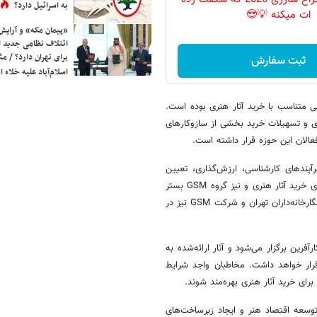
به اسرائیل دارد؟
ات میکنه 💡😍
«پیمان مکه» و آرایش
ائتلاف نظامی جدید 
برای تهران دارد؟ / مث
ثبت سفارش
اسلام‌آباد علیه خلاء
لی متناسب با خرید آثار هنری بوده است.
اری و تسهیلات خرید بخشی از سازوکارهای
الان این حوزه قرار داشته است.
ندهای کارشناسی، ارزش‌گذاری، تعیین
اصالت و صدور شناسنامه آثار را بر عهده دارد و بانک کارآفرین ارایه خط اعتباری خرید آثار هنری و نیز گروه GSM بستر
عملیاتی و اجرایی ارائه تسهیلات خرید آثار هنری را فراهم کرده است. انجمن نگارخانه‌داران تهران و شرکت GSM نیز در
 تا ۲۰ تیر ۱۴۰۵ در نگارخانه بانک کارآفرین برگزار می‌شود و آثار ارائه‌شده به
رار خواهد داشت. مخاطبان واجد شرایط
رای خرید آثار هنری بهره‌مند شوند.
سعه اقتصاد هنر و ایجاد زیرساخت‌های