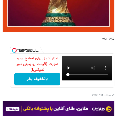
257 251
ابزار کامل برای اصلاح مو و
صورت (قیمت رو ببینی باور
نمیکنی!)
باتخفیف بخر
کد مطلب
2230730