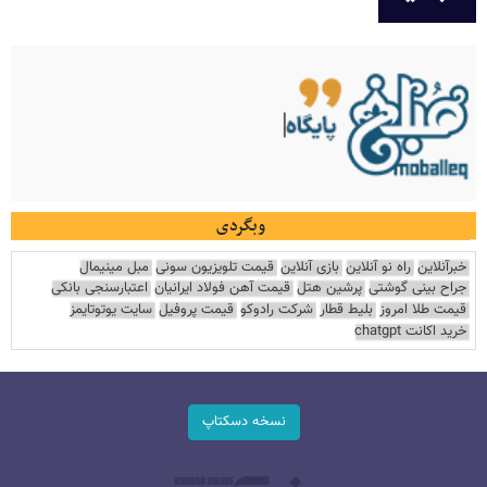
وبگردی
خبرآنلاین
راه نو آنلاین
بازی آنلاین
قیمت تلویزیون سونی
مبل مینیمال
جراح بینی گوشتی
پرشین هتل
قیمت آهن فولاد ایرانیان
اعتبارسنجی بانکی
قیمت طلا امروز
بلیط قطار
شرکت رادوکو
قیمت پروفیل
سایت یوتوتایمز
خرید اکانت chatgpt
نسخه دسکتاپ