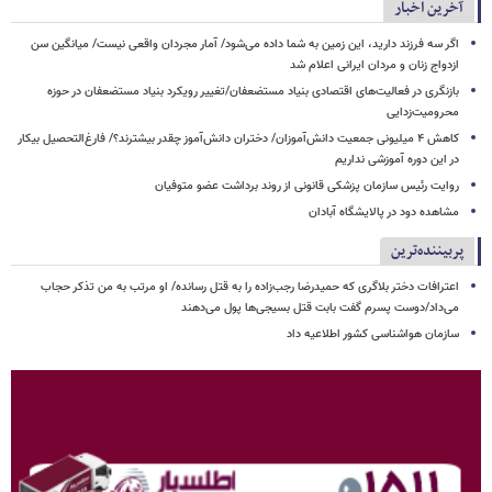
آخرین اخبار
اگر سه فرزند دارید، این زمین به شما داده می‌شود/ آمار مجردان واقعی نیست/ میانگین سن
ازدواج زنان و مردان ایرانی اعلام شد
بازنگری در فعالیت‌های اقتصادی بنیاد مستضعفان/تغییر رویکرد بنیاد مستضعفان در حوزه
محرومیت‌زدایی
کاهش ۴ میلیونی جمعیت دانش‌آموزان/ دختران دانش‌آموز چقدر بیشترند؟/ فارغ‌التحصیل بیکار
در این دوره آموزشی نداریم
روایت رئیس سازمان پزشکی قانونی از روند برداشت عضو متوفیان
مشاهده دود در پالایشگاه آبادان
پربیننده‌ترین
اعترافات دختر بلاگری که حمیدرضا رجب‌زاده را به قتل رسانده/ او مرتب به من تذکر حجاب
می‌داد/دوست پسرم گفت بابت قتل بسیجی‌ها پول می‌دهند
سازمان هواشناسی کشور اطلاعیه داد