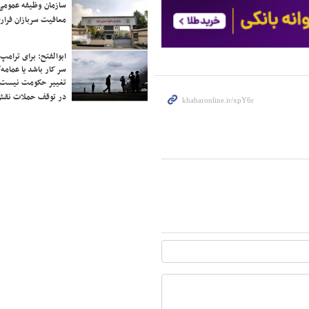
سازمان وظیفه عمومی 
معافیت سربازان فراری
ابوالفتح: برای ترامپ
سر کار باشد یا عمامه/
تغییر حکومت نیست/ 
در توقف حملات نقش