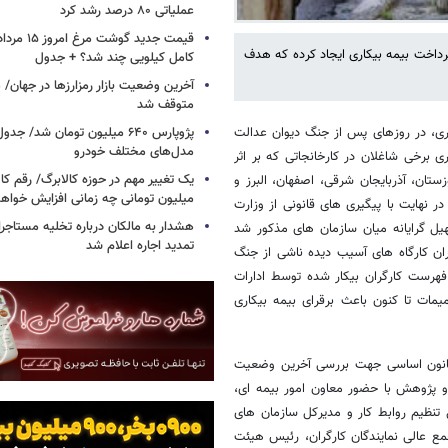
عملیاتی ۸۰ درصد رشد کرد
پرداخت بیمه بیکاری ایجاد کرده که هدف
کامل کیلویی چند شد؟ + جدول
متوقف شد
پژوپارس ۶۴۰ میلیون تومان شد/ ج
ری، در روزهای پس از جنگ دیوان عدالت
مدل‌های مختلف خودرو
ی برخی شاغلان در کارخانجاتی که بر اثر
یک تغییر مهم در حوزه کالابرگ/ رقم کا
تان، آذربایجان شرقی، اصفهان، البرز و
میلیون تومانی چه زمانی افزایش خواه
ر نهایت با پیگیری های قانونی از وزارت
هشدار به مالکان درباره تخلیه مستاجر
هیل گرایانه میان سازمان های مذکور شد
تمدید اجاره اعلام شد
ان کارگاه های آسیب دیده ناشی از جنگ
فهرست کارگران بیکار شده توسط ادارات
مات تا کنون باعث برقرای بیمه بیکاری
مه این جلسات و بر اساس وظایف نظارتی دیوان در راستای اصل ۱۵۶ قانون اساسی جهت بررسی آخرین وضعیت
 پژوهش با حضور معاون امور بیمه ای،
تنظیم روابط کار و مدیرکل سازمان های
مع عالی نمایندگان کارگران، رئیس هیئت