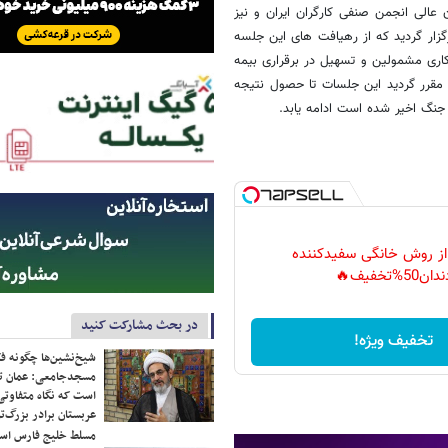
عالی انجمن صنفی کارگران ایران و نیز
گزار گردید که از رهیافت های این جلسه
ری مشمولین و تسهیل در برقراری بیمه
مقرر گردید این جلسات تا حصول نتیجه
 جنگ اخیر شده است ادامه یابد.
 از روش خانگی سفیدکننده
دان50%تخفیف🔥
در بحث مشارکت کنید
تخفیف ویژه!
شیخ‌نشین‌ها چگونه فک
مسجدجامعی: عمان تن
است که نگاه متفاوتی 
عربستان برادر بزرگ‌
مسلط خلیج فارس ا