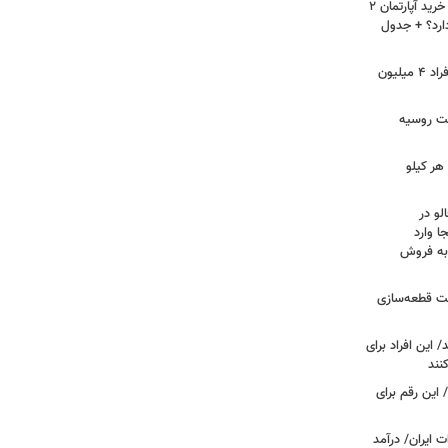
لیست قیمت خرید مسکن در نازی‌آباد/ خرید آپارتمان ۲
دارد؟ + جدول
سرپرستان خانوار بخوانند/ حساب این افراد ۴ میلیون
فت روسیه
هر کیلو
لو در
ا وارد
 به فروش
عت قطعه‌سازی
این افراد برای
 این رقم برای
 ایران/ درآمد