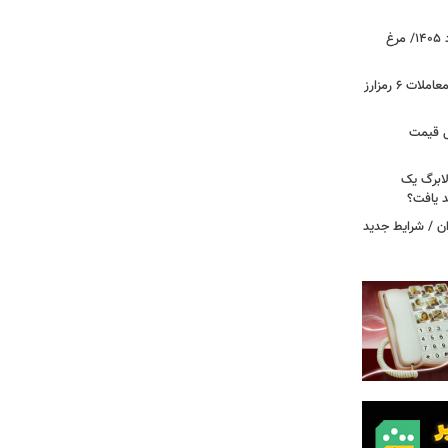
قیمت جدید گوشت مرغ امروز ۱۵ مرداد ۱۴۰۵/ مرغ
آخرین وضعیت بازار رمزارزها در جهان/ معاملات ۶ رمزارز
دول قیمت
لابرگ یک
د یافت؟
ان / شرایط جدید