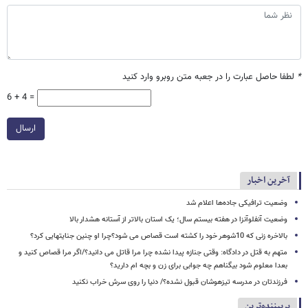
*
لطفا حاصل عبارت را در جعبه متن روبرو وارد کنید
6 + 4 =
ارسال
آخرین اخبار
وضعیت ترافیکی جاده‌ها اعلام شد
وضعیت آنفلوآنزا در هفته بیستم سال؛ یک استان بالاتر از آستانه هشدار بالا
بالاخره زنی که 10شوهر خود را کشته است قصاص می شود؟چرا او چنین جنایتهایی کرد؟
متهم به قتل در دادگاه: وقتی جنازه پیدا نشده چرا مرا قاتل می دانید؟/اگر مرا قصاص کنید و
بعدا معلوم شود بیگناهم چه جوابی برای زن و بچه ام دارید؟
فرزندتان در مدرسه تیزهوشان قبول نشده؟/ دنیا را روی سرش خراب نکنید
پربیننده‌ترین