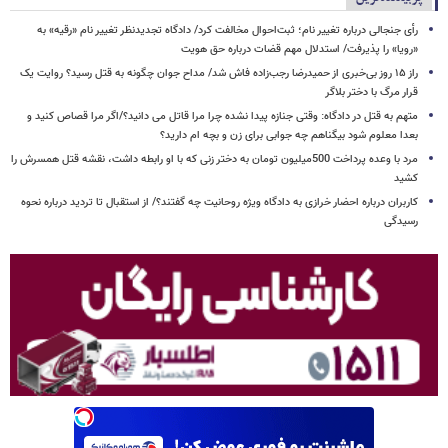
رأی جنجالی درباره تغییر نام؛ ثبت‌احوال مخالفت کرد/ دادگاه تجدیدنظر تغییر نام «رقیه» به
«رویا» را پذیرفت/ استدلال مهم قضات درباره حق هویت
راز ۱۵ روز بی‌خبری از حمیدرضا رجب‌زاده فاش شد/ مداح جوان چگونه به قتل رسید؟ روایت یک
قرار مرگ با دختر بلاگر
متهم به قتل در دادگاه: وقتی جنازه پیدا نشده چرا مرا قاتل می دانید؟/اگر مرا قصاص کنید و
بعدا معلوم شود بیگناهم چه جوابی برای زن و بچه ام دارید؟
مرد با وعده پرداخت 500میلیون تومان به دختر زنی که با او رابطه داشت، نقشه قتل همسرش را
کشید
کاربران درباره احضار خرازی به دادگاه ویژه روحانیت چه گفتند؟/ از استقبال تا تردید درباره نحوه
رسیدگی