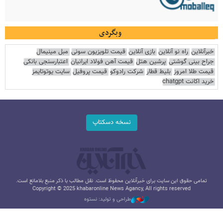
وبگردی
خبرآنلاین
راه نو آنلاین
بازی آنلاین
قیمت تلویزیون سونی
مبل مینیمال
جراح بینی گوشتی
پرشین هتل
قیمت آهن فولاد ایرانیان
اعتبارسنجی بانکی
قیمت طلا امروز
بلیط قطار
شرکت رادوکو
قیمت پروفیل
سایت یوتوتایمز
خرید اکانت chatgpt
نسخه دسکتاپ
تمامی حقوق این سایت برای خبرآنلاین محفوظ است. نقل مطالب با ذکر منبع بلامانع است.
Copyright © 2025 khabaronline News Agancy, All rights reserved
طراحی و تولید: نستوه