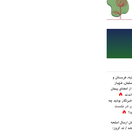
یه، عربستان و
لمان، شهباز
ز امضای پیمان
ندند
برنگار بودید چه
ور در نشست
د؟
ان ارسال اسلحه
شد / تد کروز: