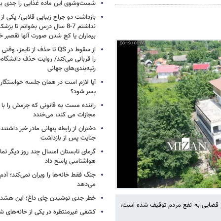
شست‌وشوی این ماده غذایی را جدی بگ
بازداشت دو جراح زیبایی قلابی/ یکی از
نداشتم 7-8 سال درس بخوانم تا 
بیماران یا کج شدن صورت آنها تقصبر خ
از سقوط در QS تا حذف از تایمز
را قربانی می‌کند/ روایت حذف دانشگاه‌ه
رتبه‌بندی‌های جهانی
آیا لازم است در همان جلسه خواستگار
پسر شود؟
راننده مست به قانونی که جرمش را با 
مجازات می کند، می‌خندد
دختران از رابطه پنهانی مادر خبر داشتند؛
جنایت پس از بازداشت
گرمای تابستان امسال چند روز دیگر تما
هواشناسی پاسخ داد
جنگ فقط خانه‌ها را ویران نمی‌کند؛ آدم‌
می‌دهد
خطر جدی نوشیدن چای داغ؛ این هشدار 
ر قضایی به نفع مردم توقیف شده است،
کشفی غیرمنتظره در یکی از خانه‌های ش