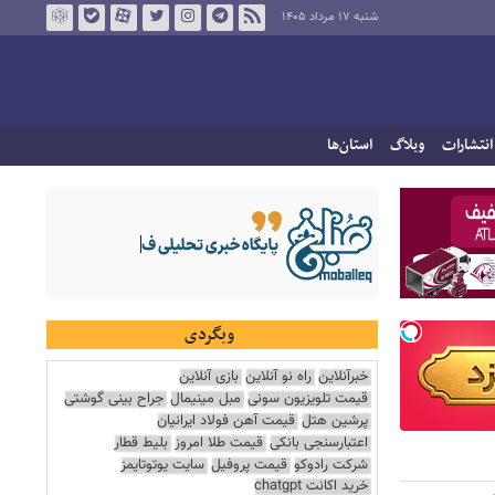
شنبه ۱۷ مرداد ۱۴۰۵
انتشارات
وبلاگ
استان‌ها
وبگردی
خبرآنلاین
راه نو آنلاین
بازی آنلاین
قیمت تلویزیون سونی
مبل مینیمال
جراح بینی گوشتی
پرشین هتل
قیمت آهن فولاد ایرانیان
اعتبارسنجی بانکی
قیمت طلا امروز
بلیط قطار
شرکت رادوکو
قیمت پروفیل
سایت یوتوتایمز
خرید اکانت chatgpt