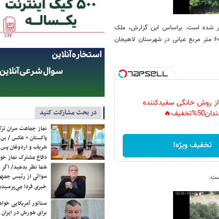
ادر شده است. براساس این گزارش، ملک
شناسایی شده از این فرد یک ویلای ۳ طبقه به متراژ ۱۱۵۰ متر مربع، دارای ۶۰۰ متر مربع عیانی در شهرستان لاهیجان
 از روش خانگی سفیدکننده
در بحث مشارکت کنید
دان50%تخفیف🔥
نماز جماعت سران ترک
پاکستان + عکس / بن‌س
تخفیف ویژه!
شریف و اردوغان پس ا
دفاع مشترک نماز خوا
شما نظر بدهید/ اگر خ
سوالی از رئیس جمه
است.
خبری فردا می‌پرسیدی
سناتور آمریکایی خواه
برای شورش در ایران 