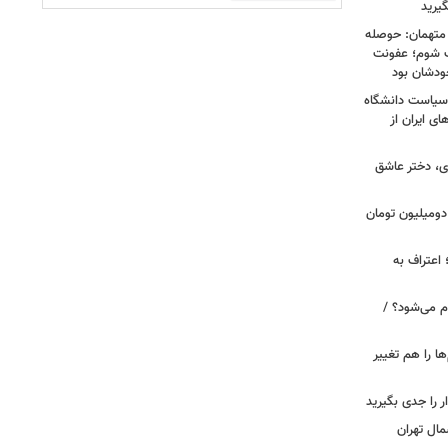
یرید
 متهمان: حوصله
پزشک شوم؛ عفونت
ودشان بود
، وقتی سیاست دانشگاه
ای ایران از
ی، دختر عاشق
دومیلیون تومان
 اعتراف به
م می‌شود؟ /
ها را هم تغییر
را جدی بگیرید
مال تهران