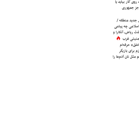
روی کار بیاید یا
جز جمهوری
 جدید منطقه /
اسلامی چه پیامی
لث ریاض، آنکارا و
 امنیتی غرب
شق» حرفه‌ام
م برای بازیگر
 مثل نان آدم‌ها را