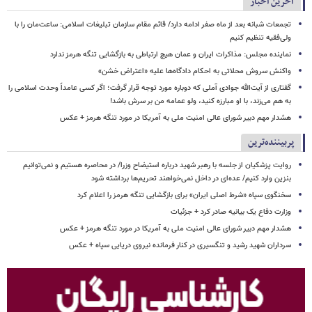
آخرین اخبار
تجمعات شبانه بعد از ماه صفر ادامه دارد/ قائم مقام سازمان تبلیغات اسلامی: ساعت‌مان را با
ولی‌فقیه تنظیم‌ کنیم
نماینده مجلس: مذاکرات ایران و عمان هیچ ارتباطی به بازگشایی تنگه هرمز ندارد
واکنش سروش محلاتی به احکام دادگاه‌ها علیه «اعتراض خشن»
گفتاری از آیت‌الله جوادی آملی که دوباره مورد توجه قرار گرفت؛ اگر کسی عامداً وحدت اسلامی را
به هم می‌زند، با او مبارزه کنید، ولو عمامه من بر سرش باشد!
هشدار مهم دبیر شورای عالی امنیت ملی به آمریکا در مورد تنگه هرمز + عکس
پربیننده‌ترین
روایت پزشکیان از جلسه با رهبر شهید درباره استیضاح وزرا/ در محاصره هستیم و نمی‌توانیم
بنزین وارد کنیم/ عده‌ای در داخل نمی‌خواهند تحریم‌ها برداشته شود
سخنگوی سپاه «شرط اصلی ایران» برای بازگشایی تنگه هرمز را اعلام کرد
وزارت دفاع یک بیانیه صادر کرد + جزئیات
هشدار مهم دبیر شورای عالی امنیت ملی به آمریکا در مورد تنگه هرمز + عکس
سرداران شهید رشید و تنگسیری در کنار فرمانده نیروی دریایی سپاه + عکس