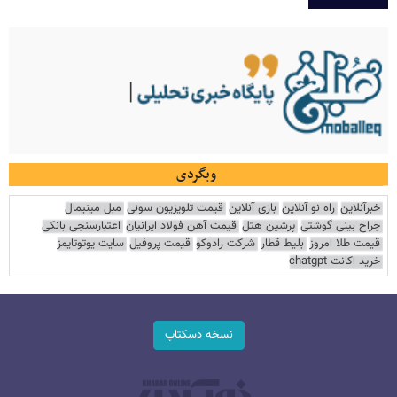
وبگردی
خبرآنلاین
راه نو آنلاین
بازی آنلاین
قیمت تلویزیون سونی
مبل مینیمال
جراح بینی گوشتی
پرشین هتل
قیمت آهن فولاد ایرانیان
اعتبارسنجی بانکی
قیمت طلا امروز
بلیط قطار
شرکت رادوکو
قیمت پروفیل
سایت یوتوتایمز
خرید اکانت chatgpt
نسخه دسکتاپ