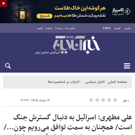
×
فارسی
العربية
English
تماس با ما
درباره ما
تبلیغات
آرشیو
شنبه ۱۷ مرداد ۱۴۰۵
صفحه اصلی
اخبار سیاسی
احزاب و شخصیت‌ها
۱۹ خرداد ۱۴۰۵ - ۱۲:۳۹
۰ نفر
علی مطهری: اسرائیل به دنبال گسترش جنگ
است/ همچنان به سمت توافق می‌رویم چون.../