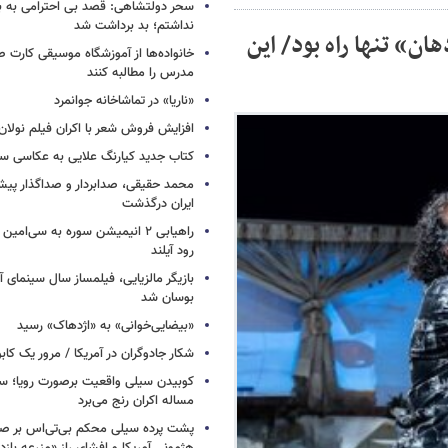
سحر دولتشاهی: قصد بی احترامی به با
نداشتم؛ بد برداشت شد
ان» تنها راه بود/ این
خانواده‌ها از آموزشگاه موسیقی کارت
مدرس را مطالبه کنند
«ناریا» در تماشاخانه جوانمرد
افزایش فروش شعر با اکران فیلم نولان
کتاب جدید کیارنگ علایی به عکاسی س
محمد حقیقی، صدابردار و صداگذار پ
ایران درگذشت
راهیابی ۲ انیمیشن سوره به سی‌امی
رود آیلند
بازیگر مالزیایی، فیلمساز سال سینمای آ
بوسان شد
«بیضایی‌خوانی» به «اژدهاک» رسید
شکار جادوگران در آمریکا / مرور یک کاب
کوبیدن سیلی واقعیت برصورت رویا؛ سی
مساله اکران رنج می‌برد
پشت پرده سیلی محکم بی‌تی‌اس بر صو