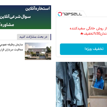
 از روش خانگی سفیدکننده
دان50%تخفیف🔥
در بحث مشارکت کنید
سازمان وظیفه عمومی 
تخفیف ویژه!
معافیت سربازان فراری