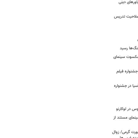
ورهای دینی
 صلاحیت تدریس
نگ‌ها رسید
یشکسوت سینمای
ن جشنواره فیلم
سیا در جشنواره
وس در لوکارنو
نمای مستند از
رت گرمی/ زوال