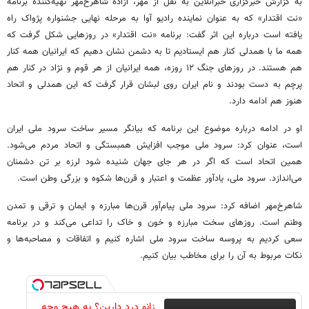
به گزارش خبرگزاری خبرآنلاین به نقل از مهر، آزاده شاهرخ‌مهر تهیه‌کننده برنامه
«نت اقتدار» که به عنوان نماینده رادیو آوا به مرحله نهایی جشنواره پژواک راه
یافته است درباره این اثر گفت: برنامه «نت اقتدار» در روزهایی شکل گرفت که
همه ما با همدلی کنار هم ایستادیم تا به دشمن نشان دهیم که ایرانیان همه کنار
هم هستند. در روزهای جنگ ۱۲ روزه، همه ایرانیان از هر قوم و نژاد در کنار هم
پرچم‌ به دست بودند و نام ایران روی لبشان قرار گرفت که این همدلی و اتحاد
هنوز هم ادامه دارد.
او در ادامه درباره موضوع این برنامه که بیانگر مسیر ساخت سرود ملی ایران
است، عنوان کرد: سرود ملی موجب افزایش همبستگی و اتحاد مردم می‌شود.
همین اتحاد است که اگر در هر جای جهان شنیده شود لرزه بر تن دشمنان
می‌اندازد. سرود ملی، یادآور عظمت و اعتبار و قرن‌ها شکوه و بزرگی وطن است.
شاهرخ‌مهر اضافه کرد: سرود ملی پیام‌آور قرن‌ها مبارزه و ایمان و ترقی و تمدن
وطنم است. روزهای سخت مبارزه و خون و خاک را تداعی می‌کند و در برنامه
سعی کردیم به پروسه ساخت سرود ملی اشاره کنیم و اتفاقات و مصاحبه‌ها و
نکات مربوط به آن را برای مخاطب بیان کنیم.
زانو درد دارین؟ به هیچ وجه