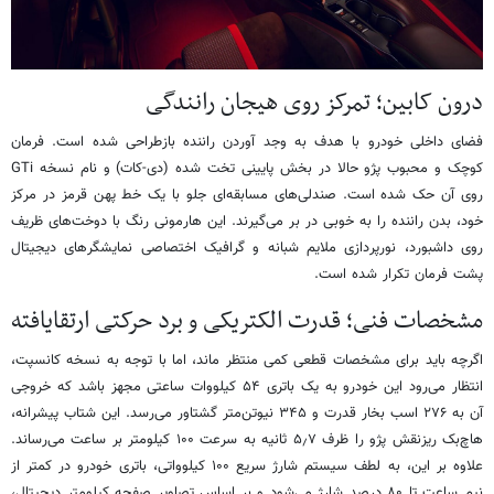
درون کابین؛ تمرکز روی هیجان رانندگی
فضای داخلی خودرو با هدف به وجد آوردن راننده بازطراحی شده است. فرمان
کوچک و محبوب پژو حالا در بخش پایینی تخت شده (دی-کات) و نام نسخه GTi
روی آن حک شده است. صندلی‌های مسابقه‌ای جلو با یک خط پهن قرمز در مرکز
خود، بدن راننده را به خوبی در بر می‌گیرند. این هارمونی رنگ با دوخت‌های ظریف
روی داشبورد، نورپردازی ملایم شبانه و گرافیک اختصاصی نمایشگرهای دیجیتال
پشت فرمان تکرار شده است.
مشخصات فنی؛ قدرت الکتریکی و برد حرکتی ارتقایافته
اگرچه باید برای مشخصات قطعی کمی منتظر ماند، اما با توجه به نسخه کانسپت،
انتظار می‌رود این خودرو به یک باتری ۵۴ کیلووات ساعتی مجهز باشد که خروجی
آن به ۲۷۶ اسب بخار قدرت و ۳۴۵ نیوتن‌متر گشتاور می‌رسد. این شتاب پیشرانه،
هاچ‌بک ریزنقش پژو را ظرف ۵٫۷ ثانیه به سرعت ۱۰۰ کیلومتر بر ساعت می‌رساند.
علاوه بر این، به لطف سیستم شارژ سریع ۱۰۰ کیلوواتی، باتری خودرو در کمتر از
نیم ساعت تا ۸۰ درصد شارژ می‌شود و بر اساس تصاویر صفحه کیلومتر دیجیتال،