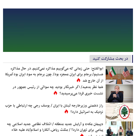
در بحث مشارکت کنید
ابوالفتح: حتی زمانی که می‌گوییم مذاکره نمی‌کنیم، در حال مذاکره
هستیم/ برجام برای ایران معجزه بود/ چون برجام به سود ایران بود آمریکا
از آن خارج شد
شما نظر بدهید/ اگر خبرنگار بودید چه سوالی از رئیس جمهور در
نشست خبری فردا می‌پرسیدید؟
راز دشمنی وزیرخارجه لبنان با ایران / یوسف رجی چه ارتباطی با حزب
نزدیک به اسرائیل دارد؟
«پیمان مکه» و آرایش جدید منطقه / ائتلاف نظامی جدید اسلامی چه
پیامی برای تهران دارد؟ / مثلث ریاض، آنکارا و اسلام‌آباد علیه خلاء