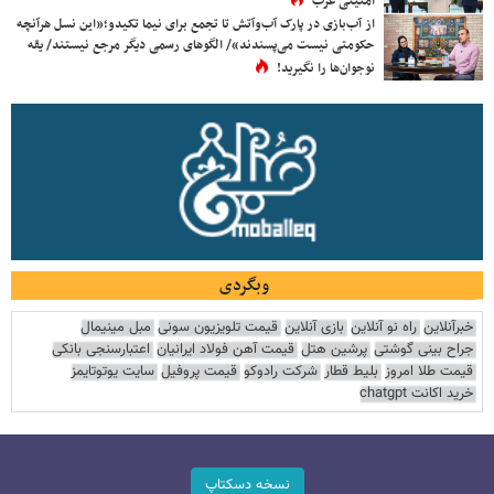
امنیتی غرب
از آب‌بازی در پارک آب‌وآتش تا تجمع برای نیما تکیدو؛«این نسل هرآنچه
حکومتی نیست می‌پسندند»/ الگوهای رسمی دیگر مرجع نیستند/ یقه
نوجوان‌ها را نگیرید!
وبگردی
خبرآنلاین
راه نو آنلاین
بازی آنلاین
قیمت تلویزیون سونی
مبل مینیمال
جراح بینی گوشتی
پرشین هتل
قیمت آهن فولاد ایرانیان
اعتبارسنجی بانکی
قیمت طلا امروز
بلیط قطار
شرکت رادوکو
قیمت پروفیل
سایت یوتوتایمز
خرید اکانت chatgpt
نسخه دسکتاپ