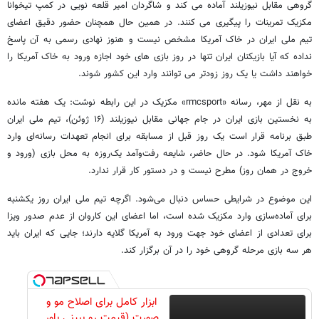
گروهی مقابل نیوزیلند آماده می کند و شاگردان امیر قلعه نویی در کمپ تیخوانا
مکزیک تمرینات را پیگیری می کنند. در همین حال همچنان حضور دقیق اعضای
تیم ملی ایران در خاک آمریکا مشخص نیست و هنوز نهادی رسمی به آن پاسخ
نداده که آیا بازیکنان ایران تنها در روز بازی های خود اجازه ورود به خاک آمریکا را
خواهند داشت یا یک روز زودتر می توانند وارد این کشور شوند.
به نقل از مهر، رسانه «rmcsport» مکزیک در این رابطه نوشت: یک هفته مانده
به نخستین بازی ایران در جام جهانی مقابل نیوزیلند (۱۶ ژوئن)، تیم ملی ایران
طبق برنامه قرار است یک روز قبل از مسابقه برای انجام تعهدات رسانه‌ای وارد
خاک آمریکا شود. در حال حاضر، شایعه رفت‌وآمد یک‌روزه به محل بازی (ورود و
خروج در همان روز) مطرح نیست و در دستور کار قرار ندارد.
این موضوع در شرایطی حساس دنبال می‌شود. اگرچه تیم ملی ایران روز یکشنبه
برای آماده‌سازی وارد مکزیک شده است، اما اعضای این کاروان از عدم صدور ویزا
برای تعدادی از اعضای خود جهت ورود به آمریکا گلایه دارند؛ جایی که ایران باید
هر سه بازی مرحله گروهی خود را در آن برگزار کند.
ابزار کامل برای اصلاح مو و
صورت (قیمت رو ببینی باور