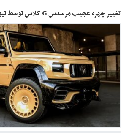
تغییر چهره عجیب مرسدس G کلاس توسط تیونر خاورمیانه‌ای /عکس