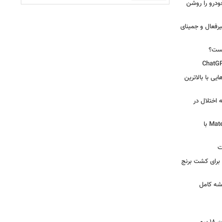
ودرو را روشن
یرفعال و جمینای
یست؟
ی‌هایی با بالاترین
 اختلال در
لپ‌تاپ فوق‌سبک هواوی MateBook Pro S با
ت
 آرامکو برای کشت برنج
شه کامل