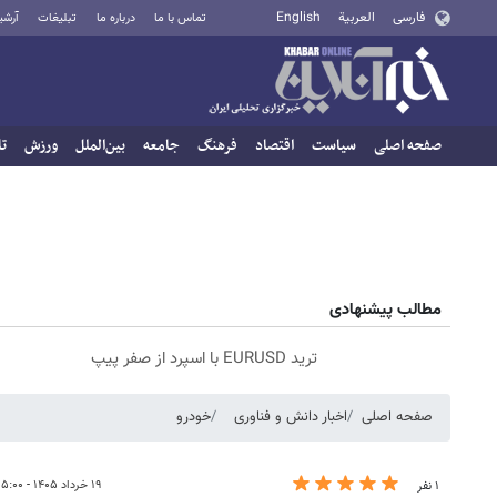
فارسی
العربية
English
تماس با ما
درباره ما
تبلیغات
آرشی
صفحه اصلی
سیاست
اقتصاد
فرهنگ
جامعه
بین‌الملل
ورزش
تا
مطالب پیشنهادی
ترید EURUSD با اسپرد از صفر پیپ
صفحه اصلی
اخبار دانش و فناوری
خودرو
۱۹ خرداد ۱۴۰۵ - ۱۵:۰۰
۱ نفر