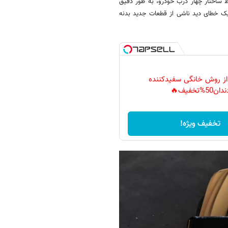
ساختار چهار درب خودرو، به طور دقیق
ک خطای دید ناشی از قطعات جدید بدنه
 از روش خانگی سفیدکننده
دان50%تخفیف🔥
تخفیف ویژه!