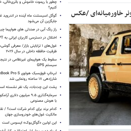
چطور با ریموت خاموش و باتری‌خالی، خ
کنیم؟
گوگل اسیستنت ماه آینده در اندروید غ
جایگزین آن می‌شود
راز رنگ آبی در صندلی های هواپیما چ
اختلال در دسترسی کاربران ایرانی به ChatGPT
غول‌های ۱ ترابایتی بازار/ معرفی گوش
ظرفیت حافظه داخلی در سال ۲۰۲۶
سقوط یک هواپیمای غیرنظامی در نتیجه
سیستم‌ GPS
شارژدهی ۱۸ ساعته رونمایی شد
پشت این چت‌بات، یک نفر نشسته اس
سرمایه‌گذاری ۹.۵ میلیون دلاری
با هوش مصنوعی
کدام برند برای کدام شرکت است؟ / نق
مالکیت غول‌های خودروسازی جهان
این اولین «گوگل‌بوک» ایسوس است