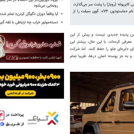
ه کمپانی مرسدس بنز مراحل توسعه نسخه رسمی و جدید G کلاس کابریوله (روباز) را پشت سر می‌گذارد،
رونمایی می‌شود
یک شرکت تیونینگ در خاورمیانه با معرفی یک مدل سفارشی و محدود به نام «ماستودون V۴»، گوی سبقت را از
آیا واقعاً دوران «گوگل کردن» تمام شد
دسته‌موتور خراب چه ارتباطی با تقه گی
اس پدیده جدیدی نیست و پیش از این
فی کرده‌اند. با این حال، بیشتر این
یژگی‌های اصیل و هویتی کلاس G مانند چراغ‌های دایره‌ای جلو را حفظ کنند. اما شرکت
فاوتی را انتخاب کرده و به جز پوسته اصلی درها، تقریبا تمام