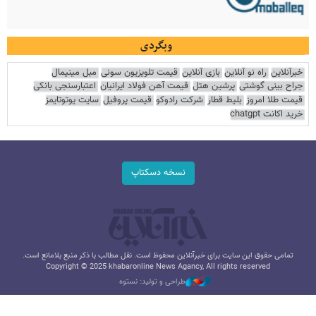
وبگردی
خبرآنلاین
راه نو آنلاین
بازی آنلاین
قیمت تلویزیون سونی
مبل مینیمال
جراح بینی گوشتی
پرشین هتل
قیمت آهن فولاد ایرانیان
اعتبارسنجی بانکی
قیمت طلا امروز
بلیط قطار
شرکت رادوکو
قیمت پروفیل
سایت یوتوتایمز
خرید اکانت chatgpt
نسخه دسکتاپ
تمامی حقوق این سایت برای خبرآنلاین محفوظ است. نقل مطالب با ذکر منبع بلامانع است.
Copyright © 2025 khabaronline News Agancy, All rights reserved
طراحی و تولید: نستوه