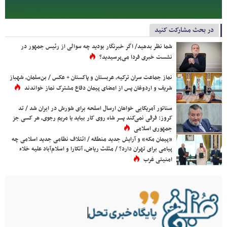
در بحث مشارکت کنید
شما نظر بدهید/ اگر خبرنگار بودید چه سوالی از رئیس جمهور در
نشست خبری فردا می‌پرسیدید؟
نماز جماعت سران ترکیه، عربستان و پاکستان + عکس / بن‌سلمان، شهباز
شریف و اردوغان پس از امضای پیمان دفاع مشترک نماز خواندند
سناتور آمریکایی خواهان ارسال اسلحه برای شورش در ایران شد / تد
کروز: فرقی نمی‌کند پسر شاه روی کار بیاید یا مریم رجوی، هر کسی جز
جمهوری اسلامی
«پیمان مکه» و آرایش جدید منطقه / ائتلاف نظامی جدید اسلامی چه
پیامی برای تهران دارد؟ / مثلث ریاض، آنکارا و اسلام‌آباد علیه خلاء
امنیتی غرب