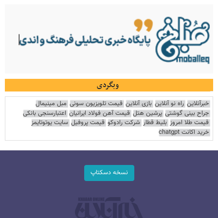
وبگردی
خبرآنلاین
راه نو آنلاین
بازی آنلاین
قیمت تلویزیون سونی
مبل مینیمال
جراح بینی گوشتی
پرشین هتل
قیمت آهن فولاد ایرانیان
اعتبارسنجی بانکی
قیمت طلا امروز
بلیط قطار
شرکت رادوکو
قیمت پروفیل
سایت یوتوتایمز
خرید اکانت chatgpt
نسخه دسکتاپ