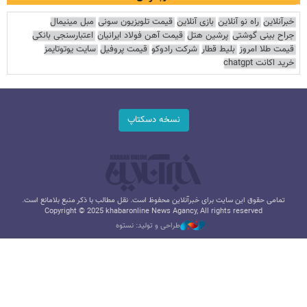
خبرآنلاین
راه نو آنلاین
بازی آنلاین
قیمت تلویزیون سونی
مبل مینیمال
جراح بینی گوشتی
پرشین هتل
قیمت آهن فولاد ایرانیان
اعتبارسنجی بانکی
قیمت طلا امروز
بلیط قطار
شرکت رادوکو
قیمت پروفیل
سایت یوتوتایمز
خرید اکانت chatgpt
نسخه دسکتاپ
تمامی حقوق این سایت برای خبرآنلاین محفوظ است. نقل مطالب با ذکر منبع بلامانع است.
Copyright © 2025 khabaronline News Agancy, All rights reserved
طراحی و تولید: نستوه