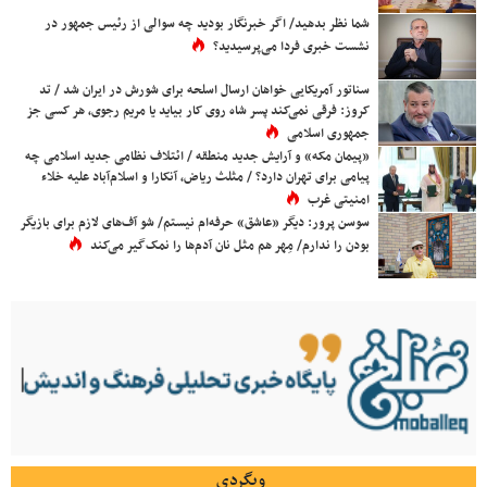
شما نظر بدهید/ اگر خبرنگار بودید چه سوالی از رئیس جمهور در
نشست خبری فردا می‌پرسیدید؟
سناتور آمریکایی خواهان ارسال اسلحه برای شورش در ایران شد / تد
کروز: فرقی نمی‌کند پسر شاه روی کار بیاید یا مریم رجوی، هر کسی جز
جمهوری اسلامی
«پیمان مکه» و آرایش جدید منطقه / ائتلاف نظامی جدید اسلامی چه
پیامی برای تهران دارد؟ / مثلث ریاض، آنکارا و اسلام‌آباد علیه خلاء
امنیتی غرب
سوسن پرور: دیگر «عاشق» حرفه‌ام نیستم/ شو آف‌های لازم برای بازیگر
بودن را ندارم/ مِهر هم مثل نان آدم‌ها را نمک‌گیر می‌کند
وبگردی