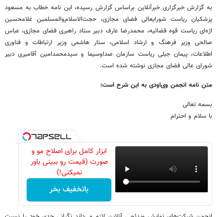
به گزارش خبرگزاری خبرآنلاین براساس گزارش رسیده، این نامه خطاب به مسعود
پزشکیان ریاست شورایعالی فضای مجازی، حجت‌الاسلام‌والمسلمین غلامحسین
اژه‌ای ریاست قوه قضائیه، محمدرضا عارف دبیر ستاد راهبری فضای مجازی، عباس
صالحی وزیر فرهنگ و ارشاد اسلامی، ستار هاشمی وزیر ارتباطات و فناوری
اطلاعات، پیمان جبلی ریاست سازمان صداوسیما و سیدمحمدامین آقامیری دبیر
شورای عالی فضای مجازی نوشته شده است.
متن نامه انجمن وی‌اودی به این شرح است:
بسمه تعالی
با سلام و احترام
ابزار کامل برای اصلاح مو و
صورت (قیمت رو ببینی باور
نمیکنی!)
باتخفیف بخر
انجمن شرکت‌های نمایش ویدئویی آنلاین لازم می‌داند نگرانی جدی خود را نسبت