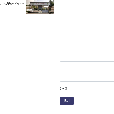
معافیت سربازان فراری
9 + 3 =
ارسال