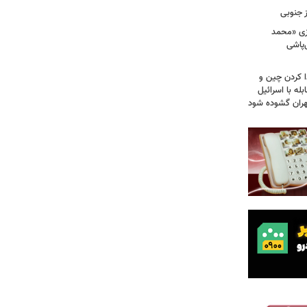
ز جنوبی
زی «محمد
‌پاشی
ا کردن چین و
له با اسرائیل
تهران گشوده شود