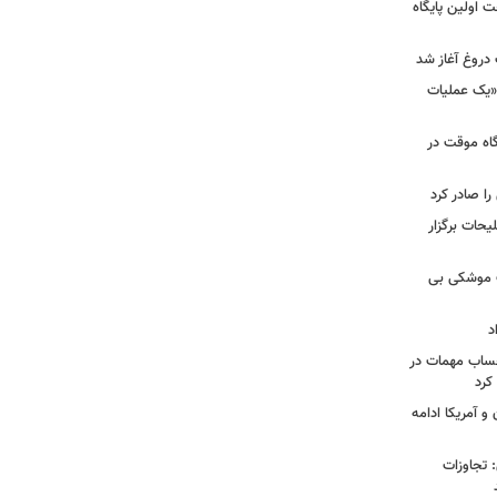
 اولین پایگاه
 دروغ آغاز شد
 «یک عملیات
گاه موقت در
را صادر کرد
یحات برگزار
ت موشکی بی
د
حساب مهمات در
 کرد
و آمریکا ادامه
امی: تجاوزات