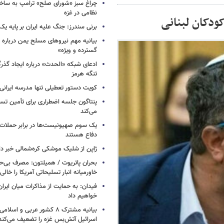
چراغ سبز «شورای صلح» ترامپ به ساخت
نظامی در غزه
کودکان لبنانی
برنی سندرز: جنگ علیه ایران بر پایه یک
بیانیه مهم نیروهای مسلح یمن درباره
گسترده و ویژه»
ادعای شبکه «الحدث» درباره ایجاد گذر
تنگه هرمز
کویت دستور تعطیلی تنها مدرسه ایرانی 
پنتاگون جلسه اضطراری برای تأمین تسل
می‌کند
یک‌ سوم صهیونیست‌ها در برابر حملا
دفاع هستند
ژاپن از شلیک موشکی کره‌شمالی خبر دا
بحران پاتریوت / همیلتون: مصرف بی‌
خاورمیانه انبار تسلیحاتی آمریکا را خالی
فیدان: به حمایت از مذاکرات میان ایران 
خواهیم داد
بیانیه مشترک ۸ کشور عربی و اسل
اسرائیل آتش‌بس غزه را تضعیف می‌کند