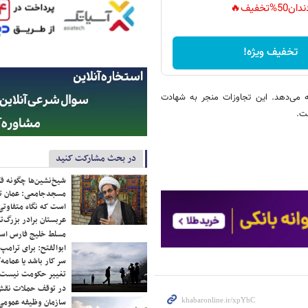
دان50%تخفیف🔥
تخفیف ویژه!
مه می‌دهد. این تجاوزات منجر به شهادت
در بحث مشارکت کنید
شیخ‌نشین‌ها چگونه فک
مسجدجامعی: عمان تن
است که نگاه متفاوتی 
عربستان برادر بزرگ‌
مسلط خلیج فارس ا
ابوالفتح: برای ترامپ
سر کار باشد یا عمامه/
تغییر حکومت نیست/ 
در توقف حملات نقش
سازمان وظیفه عمومی 