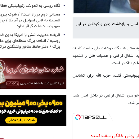
نگاه روسی به تحولات ژئوپلیتیکی قفقا
ممدانی دوم در راه است؟ / شوک پیرو
السید» به لابی اسراییل در آمریکا / پول
نان و بازداشت زنان و کودکان در این
صهیونیست‌ها دیگر اثر ندارد
ظریف: مدیریت تنش با آمریکا بدون فد
روسیه / ائتلاف بزرگ منطقه‌ای برای مقاب
بزرگ / دفتر حافظ منافع واشنگتن در 
یونیستی شامگاه دوشنبه طی جلسه کابینه
ید اشغال اراضی و عملیات قتل را تشدید
ا دردناک‌تر است.
یونیستی گفت: حزب الله برای کشاندن
اهان اشغال اراضی در داخل لبنان شد.
ر شد.
 از روش خانگی سفیدکننده