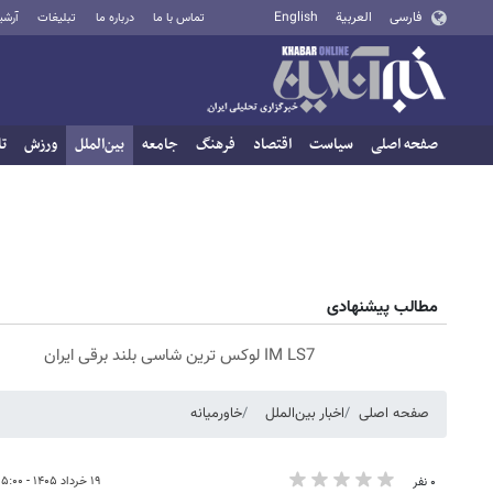
فارسی
العربية
English
تماس با ما
درباره ما
تبلیغات
آرشی
صفحه اصلی
سیاست
اقتصاد
فرهنگ
جامعه
بین‌الملل
ورزش
تا
مطالب پیشنهادی
IM LS7 لوکس ترین شاسی بلند برقی ایران
صفحه اصلی
اخبار بین‌الملل
خاورمیانه
۱۹ خرداد ۱۴۰۵ - ۱۵:۰۰
۰ نفر