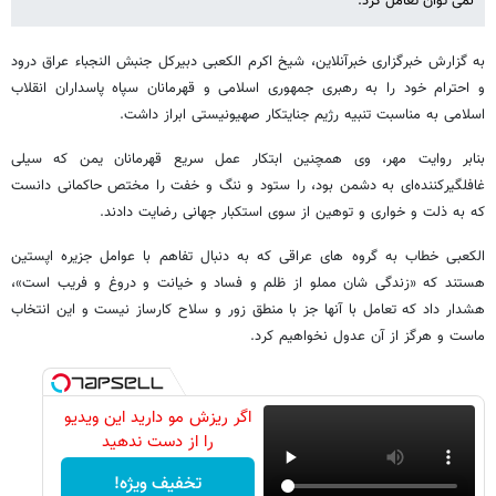
نمی توان تعامل کرد.
به گزارش خبرگزاری خبرآنلاین، شیخ اکرم الکعبی دبیرکل جنبش النجباء عراق درود
و احترام خود را به رهبری جمهوری اسلامی و قهرمانان سپاه پاسداران انقلاب
اسلامی به مناسبت تنبیه رژیم جنایتکار صهیونیستی ابراز داشت.
بنابر روایت مهر، وی همچنین ابتکار عمل سریع قهرمانان یمن که سیلی
غافلگیرکننده‌ای به دشمن بود، را ستود و ننگ و خفت را مختص حاکمانی دانست
که به ذلت و خواری و توهین از سوی استکبار جهانی رضایت دادند.
الکعبی خطاب به گروه های عراقی که به دنبال تفاهم با عوامل جزیره اپستین
هستند که «زندگی شان مملو از ظلم و فساد و خیانت و دروغ و فریب است»،
هشدار ‌داد که تعامل با آنها جز با منطق زور و سلاح کارساز نیست و این انتخاب
ماست و هرگز از آن عدول نخواهیم کرد.
اگر ریزش مو دارید این ویدیو
را از دست ندهید
تخفیف ویژه!