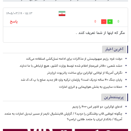
۱۵:۱۳ - ۱۴۰۵/۰۳/۱۹
پاسخ
0
0
مگر که اینها از شما تعریف کنند .
آخرین اخبار
دولت غزه: رژیم صهیونیستی از مذاکرات برای ادامه نسل‌کشی استفاده می‌کند
حشد شعبی: دفاتر غیرمجاز اعلام شده توسط وزارت کشور، هیچ ارتباطی با ما ندارند
نگرانی آمریکا از توانایی اوکراین برای ساخت پاتریوت ارزان‌تر
پایان جنگ ۴۰ ساله نزدیک است؟ پارلمان ترکیه وارد فاز جدید صلح با پ.ک.ک شد
حملات سایبری به بخش هواپیمایی و انرژی امارات
پربیننده‌ترین
ادعای اوکراین: دو لانچر اس-۴۰۰ را زدیم
چگونه ابوظبی قاپ واشنگتن را دزدید؟ / گزارش فایننشیال تایمز از مسیر تبدیل امارات به متحد
آمریکا / بانکدار ایران یا متحد طلایی ترامپ؟