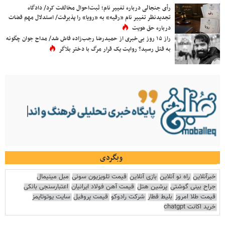
رأی جنجالی درباره تغییر نام؛ ثبت‌احوال مخالفت کرد/ دادگاه
تجدیدنظر تغییر نام «رقیه» به «رویا» را پذیرفت/ استدلال مهم قضات
درباره حق هویت
راز ۱۵ روز بی‌خبری از حمیدرضا رجب‌زاده فاش شد/ مداح جوان چگونه
به قتل رسید؟ روایت یک قرار مرگ با دختر بلاگر
وبگردی
خبرآنلاین
راه نو آنلاین
بازی آنلاین
قیمت تلویزیون سونی
مبل مینیمال
جراح بینی گوشتی
پرشین هتل
قیمت آهن فولاد ایرانیان
اعتبارسنجی بانکی
قیمت طلا امروز
بلیط قطار
شرکت رادوکو
قیمت پروفیل
سایت یوتوتایمز
خرید اکانت chatgpt