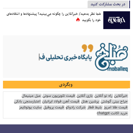
در بحث مشارکت کنید
شما نظر بدهید/ خبرآنلاین را چگونه می‌بینید؟ پیشنهادها و انتقادهای
خود را بگویید
وبگردی
خبرآنلاین
راه نو آنلاین
بازی آنلاین
قیمت تلویزیون سونی
مبل مینیمال
جراح بینی گوشتی
پرشین هتل
قیمت آهن فولاد ایرانیان
اعتبارسنجی بانکی
قیمت طلا امروز
بلیط قطار
شرکت رادوکو
قیمت پروفیل
سایت یوتوتایمز
خرید اکانت chatgpt