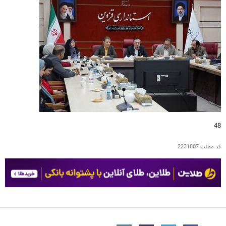
48
کد مطلب
2231007