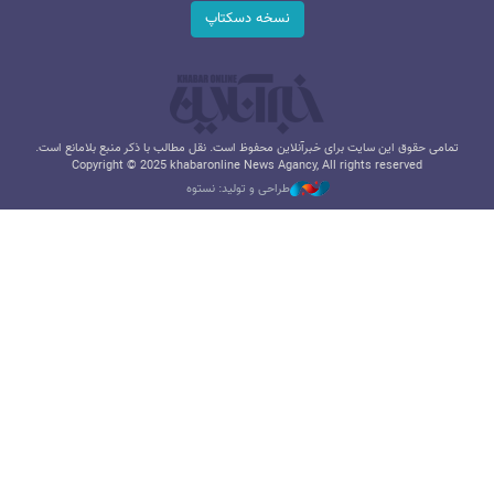
نسخه دسکتاپ
تمامی حقوق این سایت برای خبرآنلاین محفوظ است. نقل مطالب با ذکر منبع بلامانع است.
Copyright © 2025 khabaronline News Agancy, All rights reserved
طراحی و تولید: نستوه