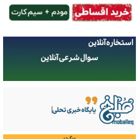
وبگردی