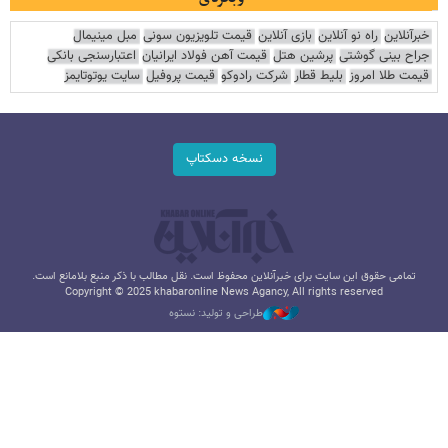
خبرآنلاین
راه نو آنلاین
بازی آنلاین
قیمت تلویزیون سونی
مبل مینیمال
جراح بینی گوشتی
پرشین هتل
قیمت آهن فولاد ایرانیان
اعتبارسنجی بانکی
قیمت طلا امروز
بلیط قطار
شرکت رادوکو
قیمت پروفیل
سایت یوتوتایمز
نسخه دسکتاپ
تمامی حقوق این سایت برای خبرآنلاین محفوظ است. نقل مطالب با ذکر منبع بلامانع است.
Copyright © 2025 khabaronline News Agancy, All rights reserved
طراحی و تولید: نستوه