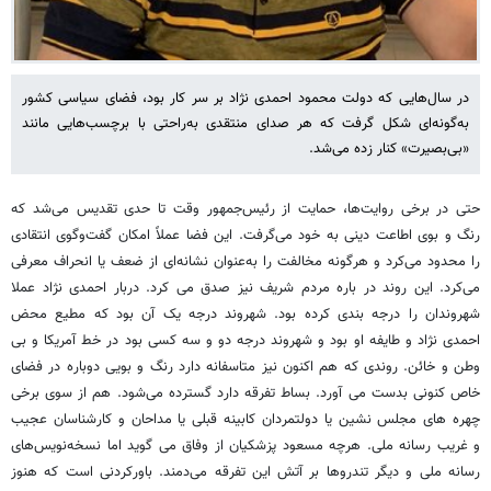
در سال‌هایی که دولت محمود احمدی نژاد بر سر کار بود، فضای سیاسی کشور
به‌گونه‌ای شکل گرفت که هر صدای منتقدی به‌راحتی با برچسب‌هایی مانند
«بی‌بصیرت» کنار زده می‌شد.
حتی در برخی روایت‌ها، حمایت از رئیس‌جمهور وقت تا حدی تقدیس می‌شد که
رنگ و بوی اطاعت دینی به خود می‌گرفت. این فضا عملاً امکان گفت‌وگوی انتقادی
را محدود می‌کرد و هرگونه مخالفت را به‌عنوان نشانه‌ای از ضعف یا انحراف معرفی
می‌کرد. این روند در باره مردم شریف نیز صدق می کرد. دربار احمدی نژاد عملا
شهروندان را درجه بندی کرده بود. شهروند درجه یک آن بود که مطیع محض
احمدی نژاد و طایفه او بود و شهروند درجه دو و سه کسی بود در خط آمریکا و بی
وطن و خائن. روندی که هم اکنون نیز متاسفانه دارد رنگ و بویی دوباره در فضای
خاص کنونی بدست می آورد. بساط تفرقه دارد گسترده می‌شود. هم از سوی برخی
چهره های مجلس نشین یا دولتمردان کابینه قبلی یا مداحان و کارشناسان عجیب
و غریب رسانه ملی. هرچه مسعود پزشکیان از وفاق می گوید اما نسخه‌نویس‌های
رسانه ملی و دیگر تندروها بر آتش این تفرقه می‌دمند. باورکردنی است که هنوز