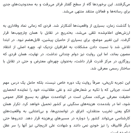
می‌گرفتند. این برخوردها گاه از سطح گفتار فراتر می‌رفت و به محدودیت‌های جدی
برای رسانه‌ها و فعالان منتقد منتهی می‌شد.
با گذشت زمان، بسیاری از واقعیت‌ها آشکارتر شد. فردی که زمانی نماد وفاداری به
ارزش‌های اعلام‌شده تلقی می‌شد، به‌تدریج در تقابل با همان چارچوب‌ها قرار
گرفت. این تغییر موضع، برای بسیاری از حامیان پیشین، قابل‌هضم نبود. در ابتدا
تلاش شد با نسبت دادن مشکلات به اطرافیان نزدیک او، چهره اصلی از انتقاد
مصون بماند، اما این روایت نیز دوام چندانی نداشت. در نهایت، همان فردی که
روزگاری در مرکز قدرت قرار داشت، به‌عنوان چهره‌ای معترض و حتی در تقابل با
ساختار رسمی معرفی شد.
این تجربه تاریخی، صرفاً روایت یک دوره خاص نیست، بلکه حامل یک درس مهم
است. جریانی که با تکیه بر شعارهای تند و نفی عقلانیت، خود را نماینده انحصاری
حقیقت معرفی می‌کند، ممکن است در کوتاه‌مدت موفق به بسیج افکار عمومی
شود، اما در بلندمدت هزینه‌های سنگینی بر کشور تحمیل خواهد کرد. تکرار همان
الگو یعنی تخریب منتقدان، اغراق در توانمندی‌ها، و بی‌اعتنایی به واقعیت‌های
کارشناسی می‌تواند کشور را دوباره در مسیرهای پرهزینه قرار دهد. تندروها حتی
دیگر قالیباف را نیز خودی نمی دانند و شهادت علی لاریجانی نیز آنها را سر عقل
نیاورده است.