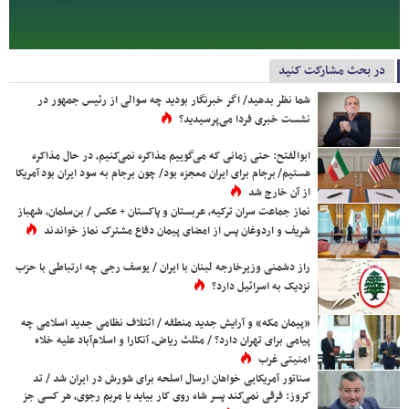
در بحث مشارکت کنید
شما نظر بدهید/ اگر خبرنگار بودید چه سوالی از رئیس جمهور در
نشست خبری فردا می‌پرسیدید؟
ابوالفتح: حتی زمانی که می‌گوییم مذاکره نمی‌کنیم، در حال مذاکره
هستیم/ برجام برای ایران معجزه بود/ چون برجام به سود ایران بود آمریکا
از آن خارج شد
نماز جماعت سران ترکیه، عربستان و پاکستان + عکس / بن‌سلمان، شهباز
شریف و اردوغان پس از امضای پیمان دفاع مشترک نماز خواندند
راز دشمنی وزیرخارجه لبنان با ایران / یوسف رجی چه ارتباطی با حزب
نزدیک به اسرائیل دارد؟
«پیمان مکه» و آرایش جدید منطقه / ائتلاف نظامی جدید اسلامی چه
پیامی برای تهران دارد؟ / مثلث ریاض، آنکارا و اسلام‌آباد علیه خلاء
امنیتی غرب
سناتور آمریکایی خواهان ارسال اسلحه برای شورش در ایران شد / تد
کروز: فرقی نمی‌کند پسر شاه روی کار بیاید یا مریم رجوی، هر کسی جز