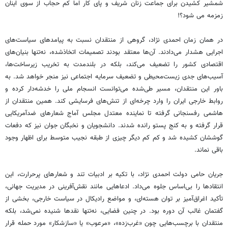
شمشیر کشیدن برای جماعت زنان شریف و پای کار اما کم حجاب از سوی اینان
زمزمه می شود؟!
در همان زمان احمدی نژاد، گروهی از منتقدان نسبت به پیامدهای سیاست‌های
اجرایی هشدار می‌دادند. آن‌ها معتقد بودند تصمیمات اتخاذشده، نه‌تنها بنیان‌های
اقتصادی کشور را تضعیف می‌کند، بلکه در بلندمدت به تخریب زیرساخت‌ها،
آسیب‌های جدی زیست‌محیطی و تضعیف سرمایه اجتماعی نیز منجر خواهد شد. به
باور این منتقدان، مسیر طی‌شده می‌توانست انسجام ملی را خدشه‌دار کرده و
روابط خارجی ایران را وارد چرخه‌ای از تنش‌های فرسایشی کند. همین منتقدان از
هاشمی رفسنجانی گرفته تا نماینده معتدل مجلس آماج شعارهای ضدآمریکایی
قرار گرفته و به کنج پستو رانده شدند. دانشجویان و نخبگان جوان نیز که دفعات
گوششان کشیده شد و کم کم دیگر چیزی از طبقه نجیب متوسط برای اظهار وجود
باقی نماند.
جریان حامی دولت احمدی نژاد، با تکیه بر ادبیات تند و شعارهای پرحرارت، این
انتقادها را بی‌اساس جلوه می‌داد. ادعاهایی مانند نقش‌آفرینی در مدیریت جهانی،
تأکید اغراق‌آمیز بر توان هسته‌ای، و مواضع رادیکال در سیاست خارجی، بخشی از
گفتمان غالب آن دوره بود. در چنین فضایی، نه‌تنها نقدها شنیده نمی‌شد، بلکه
منتقدان با برچسب‌هایی چون «غرب‌زده»، «مرعوب» یا «سازشکار» مورد حمله قرار