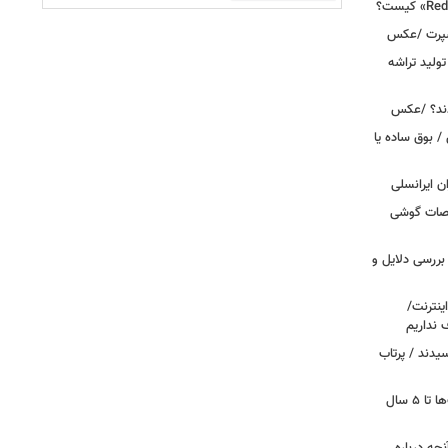
اسپرت /عکس
ولید تراشه
دند؟ /عکس
 بوق ساده یا
 / «Caviar» مشخصات گوشی
بررسی دلایل و
ینترنت/
 نداریم
یدند / پرتاب
اینترنت در تسخیر ربات‌ها / ترافیک بات‌ها تا ۵ سال