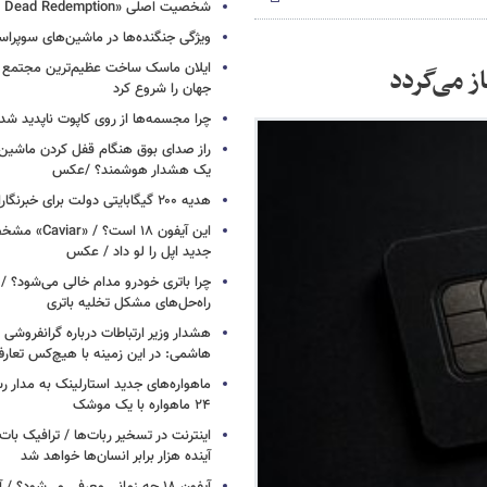
شخصیت اصلی «Red Dead Redemption» کیست؟
ویژگی جنگنده‌ها در ماشین‌های سوپر
ایلان ماسک ساخت عظیم‌ترین مجتمع ت
ز می‌گردد
جهان را شروع کرد
چرا مجسمه‌ها از روی کاپوت‌ ناپدید ش
راز صدای بوق هنگام قفل کردن ماشین /
یک هشدار هوشمند؟ /عکس
هدیه ۲۰۰ گیگابایتی دولت برای خبرنگاران ایرانسلی
این آیفون ۱۸ است؟
جدید اپل را لو داد / عکس
چرا باتری خودرو مدام خالی می‌شود؟ / 
راه‌حل‌های مشکل تخلیه باتری
هشدار وزیر ارتباطات درباره گرانفروشی ا
هاشمی: در این زمینه با هیچ‌کس تعارف
ماهواره‌های جدید استارلینک به مدار رس
۲۴ ماهواره با یک موشک
آینده هزار برابر انسان‌ها خواهد شد