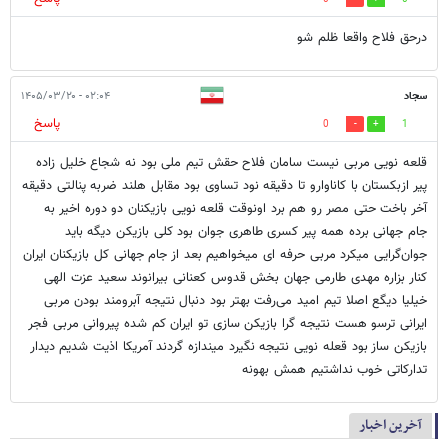
درحق فلاح واقعا ظلم شو
سجاد
۰۲:۰۴ - ۱۴۰۵/۰۳/۲۰
پاسخ
0
1
قلعه نویی مربی نیست سامان فلاح حقش تیم ملی بود نه شجاع خلیل زاده
پیر ازبکستان با کاناوارو تا دقیقه نود تساوی بود مقابل هلند ضربه پنالتی دقیقه
آخر باخت حتی مصر رو هم برد اونوقت قلعه نویی بازیکنان دو دوره اخیر به
جام جهانی برده همه پیر کسری طاهری جوان بود کلی بازیکن دیگه باید
جوان‌گرایی میکرد مربی حرفه ای میخواهیم بعد از جام جهانی کل بازیکنان ایران
کنار بزاره مهدی طارمی جهان بخش قدوس کعنانی بیرانوند سعید عزت الهی
خیلیا دیگع اصلا تیم امید می‌رفت بهتر بود دنبال نتیجه آبرومند بودن مربی
ایرانی ترسو هست نتیجه گرا بازیکن سازی تو ایران کم شده پیروانی مربی فجر
بازیکن ساز بود قعله نویی نتیجه نگیرد میندازه گردند آمریکا اذیت شدیم دیدار
تدارکاتی خوب نداشتیم همش بهونه
آخرین اخبار