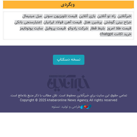
وبگردی
خبرآنلاین
راه نو آنلاین
بازی آنلاین
قیمت تلویزیون سونی
مبل مینیمال
جراح بینی گوشتی
پرشین هتل
قیمت آهن فولاد ایرانیان
اعتبارسنجی بانکی
قیمت طلا امروز
بلیط قطار
شرکت رادوکو
قیمت پروفیل
سایت یوتوتایمز
خرید اکانت chatgpt
نسخه دسکتاپ
تمامی حقوق این سایت برای خبرآنلاین محفوظ است. نقل مطالب با ذکر منبع بلامانع است.
Copyright © 2025 khabaronline News Agancy, All rights reserved
طراحی و تولید: نستوه