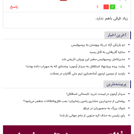
پاسخ
0
0
زیاد فرقی باهم ندارد.
آخرین اخبار
دو بازیکن آزاد در راه پیوستن به پرسپولیس
ستاره آفریقایی به قتل رسید
مدیرعامل پرسپولیس سفیر این ورزش تاریخی شد
پشت پرده پیشنهاد استقلال به سردار آزمون؛ وعده‌ای که به سهراب داده بودند!
بازدید از دومین اردوی آماده‌سازی تیم ملی آقایان در محلات
پربیننده‌ترین
سردار آزمون در لیست خرید تابستانی استقلال!
رونمایی از جدی‌ترین مشتری رامین رضاییان؛ بمب نقل‌وانتقالات منفجر می‌شود؟
شوک بزرگ به منصوریان در عراق
پای پلیس به حذف کره جنوبی از جام جهانی باز شد!