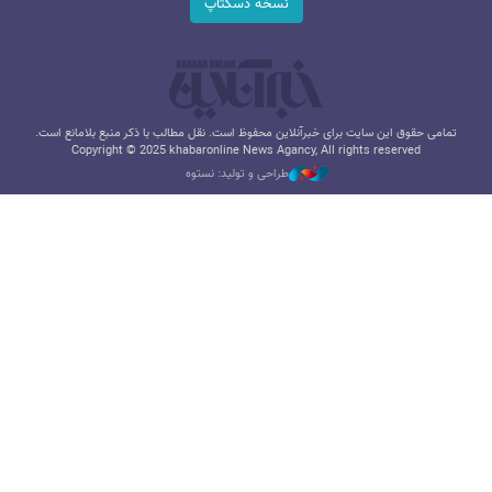
نسخه دسکتاپ
تمامی حقوق این سایت برای خبرآنلاین محفوظ است. نقل مطالب با ذکر منبع بلامانع است.
Copyright © 2025 khabaronline News Agancy, All rights reserved
طراحی و تولید: نستوه