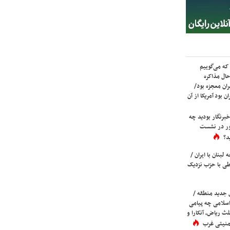
که می‌گوییم
حال مذاکره
ران معجزه بود/
ن بود آمریکا از آن
برنگار بودید چه
ور در نشست
د؟
لبنان با ایران /
ی با حزب نزدیک
 جدید منطقه /
اسلامی چه پیامی
لث ریاض، آنکارا و
 امنیتی غرب