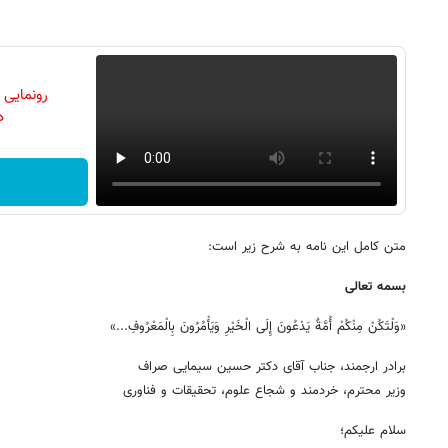
رونمایی
دن
متن کامل این نامه به شرح زیر است:
بسمه تعالی
«وَلْتَکُنْ مِنْکُمْ أُمَّةٌ یَدْعُونَ إِلَی الْخَیْرِ وَیَأْمُرُونَ بِالْمَعْرُوفِ...»
برادر ارجمند، جناب آقای دکتر حسین سیمایی صراف
وزیر محترم، خردمند و شجاع علوم، تحقیقات و فناوری
سلام علیکم؛