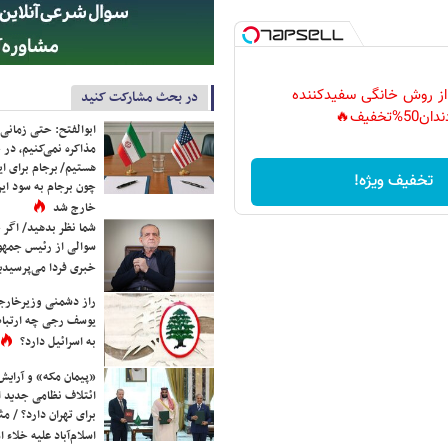
 از روش خانگی سفیدکننده
در بحث مشارکت کنید
دان50%تخفیف🔥
ابوالفتح: حتی زمانی 
مذاکره نمی‌کنیم، در 
هستیم/ برجام برای ای
تخفیف ویژه!
چون برجام به سود ایرا
خارج شد
شما نظر بدهید/ اگر خ
سوالی از رئیس جمه
خبری فردا می‌پرسیدی
راز دشمنی وزیرخارجه 
یوسف رجی چه ارتباط
به اسرائیل دارد؟
«پیمان مکه» و آرایش
ائتلاف نظامی جدید 
برای تهران دارد؟ / مث
اسلام‌آباد علیه خلاء