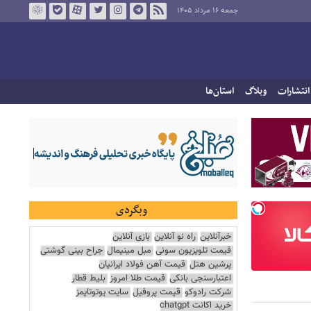
جمعه ۱۶ مرداد ۱۴۰۵
انتشارات
وبلاگ
استان‌ها
وبگردی
خبرآنلاین
راه نو آنلاین
بازی آنلاین
قیمت تلویزیون سونی
مبل مینیمال
جراح بینی گوشتی
پرشین هتل
قیمت آهن فولاد ایرانیان
اعتبارسنجی بانکی
قیمت طلا امروز
بلیط قطار
شرکت رادوکو
قیمت پروفیل
سایت یوتوتایمز
خرید اکانت chatgpt