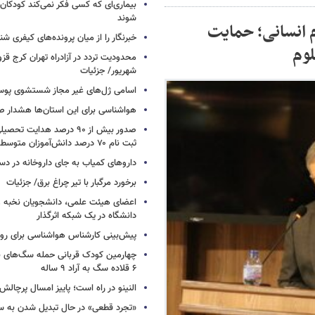
بیماری‌ای که کسی فکر نمی‌کند کودکان ب
شوند
 انسانی؛ حمایت
خبرنگار را از میان پرونده‌های کیفری شن
لوم
شهریور/ جزئیات
اسامی ژل‌های غیر مجاز شستشوی پو
هواشناسی برای این استان‌ها هشدار صا
صدور بیش از ۹۰ درصد هدایت 
ثبت نام ۷۰ درصد دانش‌آموزان متوسطه اول
داروهای کمیاب به جای داروخانه در دس
برخورد مرگبار با تیر چراغ برق/ جزئیات
اعضای هیئت علمی، دانشجویان نخبه و 
دانشگاه در یک شبکه‌ اثرگذار
پیش‌بینی کارشناس هواشناسی برای روزه
چهارمین کودک قربانی حمله سگ‌های 
۶ قلاده سگ به آراد ۹ ساله
النینو در راه است؛ پاییز امسال پرچال
«تجرد قطعی» در حال تبدیل شدن به 