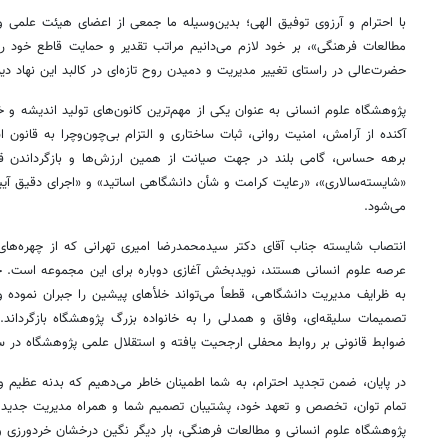
با احترام و آرزوی توفیق الهی؛ بدین‌وسیله ما جمعی از اعضای هیئت علمی 
مطالعات فرهنگی»، بر خود لازم می‌دانیم مراتب تقدیر و حمایت قاطع خود را
حضرت‌عالی در راستای تغییر مدیریت و دمیدن روح تازه‌ای در کالبد این نهاد دیرپ
پژوهشگاه علوم انسانی به عنوان یکی از مهم‌ترین کانون‌های تولید اندیشه و 
آکنده از آرامش، امنیت روانی، ثبات ساختاری و التزام بی‌چون‌وچرا به قانون 
برهه حساس، گامی بلند در جهت صیانت از همین ارزش‌ها و بازگرداندن قط
«شایسته‌سالاری»، «رعایت کرامت و شأن دانشگاهی اساتید» و «اجرای دقیق آیین‌
می‌شود.
انتصاب شایسته جناب آقای دکتر سیدمحمدرضا امیری تهرانی که از چهره‌های
عرصه علوم انسانی هستند، نویدبخش آغازی دوباره برای این مجموعه است. ح
به ظرایف مدیریت دانشگاهی، قطعاً می‌تواند خلأهای پیشین را جبران نموده و 
تصمیمات سلیقه‌ای، وفاق و همدلی را به خانواده بزرگ پژوهشگاه بازگرداند. 
ضوابط قانونی بر روابط محفلی ارجحیت یافته و استقلال علمی پژوهشگاه در 
در پایان، ضمن تجدید احترام، به شما اطمینان خاطر می‌دهیم که بدنه عظیم 
تمام توان، تخصص و تعهد خود، پشتیبان تصمیم شما و همراه مدیریت جدید خواه
پژوهشگاه علوم انسانی و مطالعات فرهنگی، بار دیگر نگین درخشان خردورزی و ق