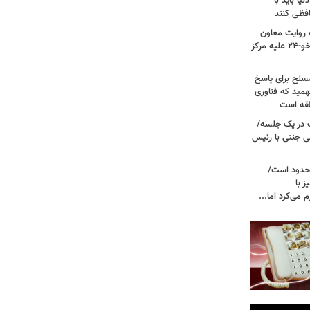
یا باید با
فظی کنند
ریت جنگ ۴۰ روزه به روایت معاون
نیروی هوایی ارتش/ مأموریت ویژه سوخو-۲۴ علیه مرکز
سلح برای پاسخ
همید که فناوری
نطقه است
 در یک جلسه/
ی جنتی با رئیس
حدود است/
 با
می‌کرد اما...