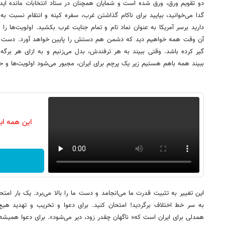
دو تقویم ورق، ورق شده است و شمایان همچنان در ستاد انتخابات مانده اید
گدا می‌خوانید، بیایید برای ناکام گذاشتن غرب، سفره کینه و انتقام نسبت به ر
دارید برسر آمریکا به عنوان نماد تام و تمام جنایت غرب بکشید. اولویت‌ها را 
آن وقت همه خواهیم دید که دشمن هم دستش را پایین خواهد آورد. دست او
گیر کرده باشد. وقتی ببیند به هر ترفندش، بدل می‌زنیم و به ازای هر برگه 
ببیند همه باهم هستیم زیر یک پرچم برای ایران، مجبور می‌شود اولویت‌ها و حت
این همه اب
این تغییر به تثبیت قدرت ما می‌انجامد و دست ما را بالا می‌برد. یک بار امتحا
به سر خط اختلاف برگردید! امتحان کنید. برای دعوا و تخریب و تهدید ه
همدلی برای ایران است که« ناگهان چقدر زود، دیر می‌شود». برای دعوا هم