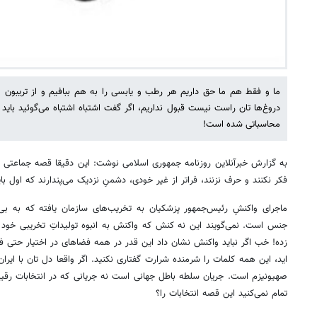
ما و فقط هم ما حق داریم هر رطب و یابسی را به هم ببافیم و از تریبون و
دروغ‌ها تان راست نیست قبول نداریم، اگر گفت اشتباه اشتباه می‌گوئید بای
محاسباتی شده است!
به گزارش خبرآنلاین روزنامه جمهوری اسلامی نوشت: این دقیقا قصه جماعتی ا
فکر نکنند و حرف نزنند، فراتر از غیر خودی، دشمنِ نزدیک می‌پندارند که اول ب
ماجرای واکنشِ رئیس‌جمهور پزشکیان به تخریب‌های سازمان یافته که به بی‌
جنس است. نمی‌گویند این نه کنش که واکنش به انبوه تولیداتِ تخریبی خود 
زده! خب اگر نباید واکنش نشان داد این قدر در همه فضاهای در اختیار حتی 
اید، این همه کلمات را شرمنده شرارت گفتاری نکنید. اگر واقعا دل تان با ای
صهیونیزم است. جریان سلطه باطل جهانی است نه جریانی که در انتخابات رقیب
تمام نمی‌کنید این قصه انتخابات را؟