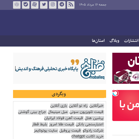
جمعه ۱۶ مرداد ۱۴۰۵
انتشارات
وبلاگ
استان‌ها
وبگردی
خبرآنلاین
راه نو آنلاین
بازی آنلاین
قیمت تلویزیون سونی
مبل مینیمال
جراح بینی گوشتی
پرشین هتل
قیمت آهن فولاد ایرانیان
اعتبارسنجی بانکی
قیمت طلا امروز
بلیط قطار
شرکت رادوکو
قیمت پروفیل
سایت یوتوتایمز
خرید اکانت chatgpt