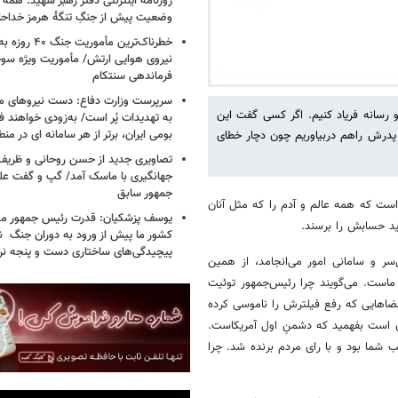
روزنامه اینترنتی دفتر رهبر شهید: همۀ دن
وضعیت پیش از جنگِ تنگۀ هرمز خداحا
خطرناک‌ترین مأمو
فرماندهی سنتکام
سرپرست وزارت دفاع: دست نیروهای م
 رسانه فریاد کنیم. اگر کسی گفت این
به تهدیدات پُر است/ به‌زودی خواهند ف
بومی ایران، برتر از هر سامانه ای در م
د پدرش راهم دربیاوریم چون دچار خطای
تصاویری جدید از حسن روحانی و ظریف
جهانگیری با ماسک آمد/ گپ و گفت عل
جمهور سابق
ست که همه عالم و آدم را که مثل آنان
یوسف پزشکیان: قدرت رئیس‌ جمهور م
اید حسابش را برسند.
کشور ما پیش از ورود به دوران جنگ نیز
پیچیدگی‌های ساختاری دست و پنجه نرم 
سر و سامانی امور می‌انجامد، از همین
ماست. می‌گویند چرا رئیس‌جمهور توئیت
فضاهایی که رفع فیلترش را ناموسی کرده
ران است بفهمید که دشمنِ اول آمریکاست.
 شما بود و با رای مردم برنده شد. چرا