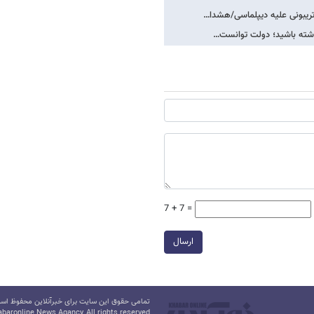
 تریبونی علیه دیپلماسی/هشدا…
اشته باشید؛ دولت توانست…
7 + 7 =
ارسال
تمامی حقوق این سایت برای خبرآنلاین محفوظ است.
baronline News Agancy, All rights reserved