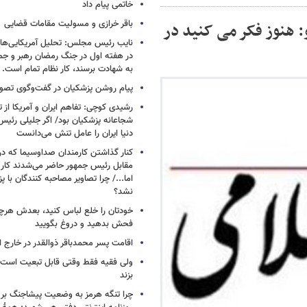
خاتمی پیام داد
باقر خرازی و مسولیت مقامات قضایی
: هنوز فکر می کنید در
نایب رئیس مجلس: تحلیل آمریکایی‌ها ا
در هفته اول در جنگ رمضان رهبر و جم
به شهادت برسند، کار نظام تمام است.
پیام روشن پزشکیان در گفت‌وگوی تص
رشیدی کوچی: تفاهم ایران و آمریکا از
شجاعانه پزشکیان بود/ اگر جلیلی رئیس
دنیا ایران را عامل تنش می‌دانست
کنار گذاشتن کارمندان صداوسیما که در
مقابل رئیس جمهور حاضر می‌شدند کا
اما.../ چرا تصاویر مصاحبه کنندگان با 
نشد؟
خودتان را خلع لباس کنید، بعدش هرچ
فحش بدهید و دروغ بگویید
اقامت پسر محمدباقر ذوالقدر در خارج ا
ولی فقیه فقط وقتی قابل تبعیت است ک
بزند
چرا تنگه هرمز به وضعیت پیشاجنگ بر