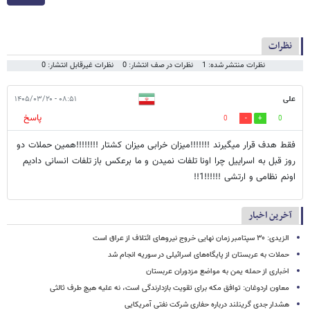
نظرات
نظرات منتشر شده: 1
نظرات در صف انتشار: 0
نظرات غیرقابل انتشار: 0
علی
۰۸:۵۱ - ۱۴۰۵/۰۳/۲۰
پاسخ
0
0
فقط هدف قرار میگیرند !!!!!!!میزان خرابی میزان کشتار !!!!!!!!همین حملات دو
روز قبل به اسراییل چرا اونا تلفات نمیدن و ما برعکس باز تلفات انسانی دادیم
اونم نظامی و ارتشی !!!!!!1!!
آخرین اخبار
الزیدی: ۳۰ سپتامبر زمان نهایی خروج نیروهای ائتلاف از عراق است
حملات به عربستان از پایگاه‌های اسرائیلی در سوریه انجام شد
اخباری از حمله یمن به مواضع مزدوران عربستان
معاون اردوغان: توافق مکه برای تقویت بازدارندگی است، نه علیه هیچ طرف ثالثی
هشدار جدی گرینلند درباره حفاری شرکت نفتی آمریکایی