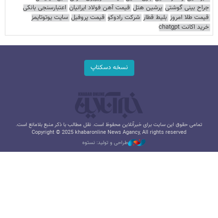
جراح بینی گوشتی
پرشین هتل
قیمت آهن فولاد ایرانیان
اعتبارسنجی بانکی
قیمت طلا امروز
بلیط قطار
شرکت رادوکو
قیمت پروفیل
سایت یوتوتایمز
خرید اکانت chatgpt
نسخه دسکتاپ
تمامی حقوق این سایت برای خبرآنلاین محفوظ است. نقل مطالب با ذکر منبع بلامانع است.
Copyright © 2025 khabaronline News Agancy, All rights reserved
طراحی و تولید: نستوه