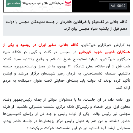
02:23
Play
Mute
Settings
PIP
Enter
fulls
کاظم جلالی در گفت‌وگو با خبرآنلاین خاطره‌ای از جلسه نمایندگان مجلس با دولت
دهم قبل از یکشبه سیاه مجلس بیان کرد.
به کزارش خبرگزاری خبرآنلاین،
کاظم جلالی، سفیر ایران در روسیه و یکی از
همکاران قدیمی شهید لاریجانی
در مجلس در گفت و گویی در «کافه خبر»
خبرگزاری خبرآنلاین، درباره استیضاح شیخ الاسلام و وقایع یکشنبه سیاه گفت:
شب قبل از آن حادثه، یعنی شامگاه ۱۴ بهمن، ما در محل ریاست‌جمهوری جلسه
داشتیم. سلسله نشست‌هایی به فرمان رهبر شهیدمان برگزار می‌شد و ایشان
تأکید کرده بودند که دولت باید بسته‌ای حمایتی تحت عنوان «عیدانه» به مردم
ارائه کند.
وی ادامه داد: در آن جلسات، ما با مسئولان دولتی از جمله رئیس‌جمهور وقت،
معاون اول، وزیر اقتصاد و رئیس‌کل بانک مرکزی نشست مشترکی داشتیم. از طرف
مجلس نیز رئیس وقت، یکی از نواب رئیس و چند تن از رؤسای کمیسیون‌ها
حضور داشتند و من هم به عنوان رئیس مرکز پژوهش‌ها در جلسه حاضر بودم.
مسئولان ارشد قوه قضائیه نیز در این نشست‌ها شرکت می‌کردند.»