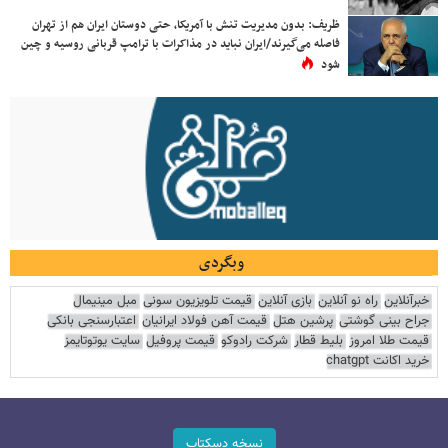
ظریف: بدون مدیریت تنش با آمریکا، حتی دوستان ایران هم از تهران
فاصله می‌گیرند/ایران نباید در مذاکرات با ترامپ قربانی روسیه و چین
شود
وبگردی
خبرآنلاین
راه نو آنلاین
بازی آنلاین
قیمت تلویزیون سونی
مبل مینیمال
جراح بینی گوشتی
پرشین هتل
قیمت آهن فولاد ایرانیان
اعتبارسنجی بانکی
قیمت طلا امروز
بلیط قطار
شرکت رادوکو
قیمت پروفیل
سایت یوتوتایمز
خرید اکانت chatgpt
نسخه دسکتاپ