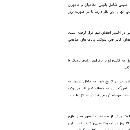
یرامون تیم ملی ایران بسیار گسترده است. بیش از ۵۰۰ نیروی امنیتی شامل پلیس، نظامیان و مأموران
آنها را زیر نظر دارند تا در صورت بروز
ز در اختیار اعضای تیم قرار گرفته است.
ضای کادر فنی بتوانند برنامه‌های مذهبی
به گفت‌وگو یا برقراری ارتباط نزدیک با
کند.
روه G قرار گرفته و برای نخستین بار در تاریخ خود به دنبال صعود به
 این رقابت‌ها است. ملی‌پوشان ایران ابتدا ۲۶ خرداد در لس‌آنجلس به مصاف نیوزیلند می‌روند،
ابقه مرحله گروهی نیز در سیاتل با مصر
 اینکه دولت امریکا رسما اعلام کرده تیم ملی ایران می‌تواند ۲۴ ساعت پیش از مسابقه به شهر محل بازی
سفر کند. این موضوع سبب می‌شود تا از اردوی ۲۵ روزه، ۶ روز در امریکا و ۱۹ روز در تیخوانا سپری شود. اما با این