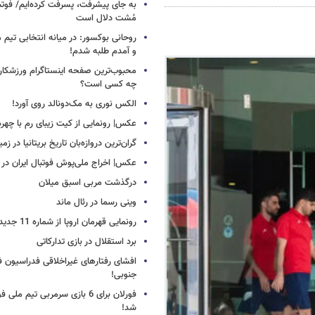
به جای پیشرفت، پسرفت کرده‌ایم/ فوت
مُشت دلال است
روحانی بوکسور: در میانه انتخابی تیم 
و آمدم طلبه شدم!
محبوب‌ترین صفحه اینستاگرام ورزشکاران
چه کسی است؟
الکس نوری به مک‌دونالد روی آورد!
عکس| رونمایی از کیت زیبای رم با چهره
گران‌ترین دروازه‌بان تاریخ بریتانیا در زم
عکس| اخراج ملی‌پوش فوتبال ایران در 12 دقیقه!
درگذشت مربی اسبق میلان
وینی رسما در رئال ماند
رونمایی قهرمان اروپا از شماره 11 جدید
برد استقلال در بازی تدارکاتی
افشای رفتارهای غیراخلاقی فدراسیون فو
جنوبی!
فورلان برای 6 بازی سرمربی تیم مل
شد!