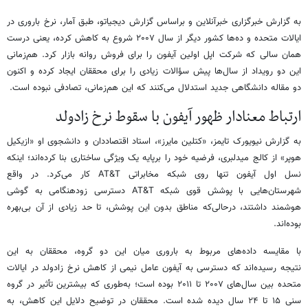
به گزارش خبرگزاری خبرآنلاین و براساس گزارش دیجیاتو، طبق آمار، نرخ باروری در
ایالات متحده و ده‌ها کشور دیگر از سال ۲۰۰۷ شروع به کاهش کرده، یعنی درست
همان سالی که شرکت اپل اولین آیفون را برای فروش روانه بازار کرد. هم‌زمانی
این دو رویداد از سال‌ها پیش سؤالات زیادی را برای محققان ایجاد کرده و اکنون
دو مقاله دانشگاهی جدید استدلال می‌کنند که این هم‌زمانی، تصادفی نبوده است.
ارتباط معنادار ظهور آیفون با سقوط نرخ زادولد
به گزارش نیویورک تایمز، «کتلین مایرز»، استاد اقتصاددان و دانشجوی او «ازیکیل
هوپر» از کالج میدلبری، فرضیه خود را برپایه یک ویژگی ساختاری بنا کرده‌اند؛ اینکه
نسل اول آیفون تنها روی شبکه مخابراتی AT&T کار می‌کرد. در واقع
شهرستان‌هایی با پوشش قوی شبکه AT&T دسترسی زودهنگامی به گوشی
هوشمند داشتند، درحالی‌که مناطق بدون این پوشش، تا حد زیادی از آن بی‌بهره
بوده‌اند.
با مقایسه داده‌های مربوط به باروری میان این دو گروه، محققان به این
نتیجه رسیده‌اند که دسترسی به آیفون عامل نیمی از کاهش نرخ زادولد در ایالات
متحده بین سال‌های ۲۰۰۷ تا ۲۰۱۱ بوده است؛ به‌طوری که بیشترین تأثیر در گروه
سنی ۱۵ تا ۲۴ سال دیده شده است. محققان در توضیح دلایل این کاهش، به