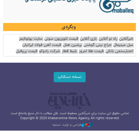
وبگردی
خبرآنلاین
راه نو آنلاین
بازی آنلاین
قیمت تلویزیون سونی
سایت یوتوتایمز
مبل مینیمال
جراح بینی گوشتی
پرشین هتل
قیمت آهن فولاد ایرانیان
اعتبارسنجی بانکی
قیمت طلا امروز
بلیط قطار
شرکت رادوکو
قیمت پروفیل
نسخه دسکتاپ
تمامی حقوق این سایت برای خبرآنلاین محفوظ است. نقل مطالب با ذکر منبع بلامانع است.
Copyright © 2025 khabaronline News Agancy, All rights reserved
طراحی و تولید: نستوه