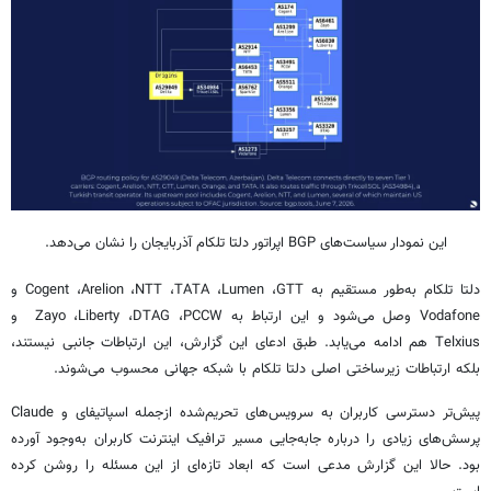
این نمودار سیاست‌های BGP اپراتور دلتا تلکام آذربایجان را نشان می‌دهد.
دلتا تلکام به‌طور مستقیم به Cogent ،Arelion ،NTT ،TATA ،Lumen ،GTT و
Vodafone وصل می‌شود و این ارتباط به Zayo ،Liberty ،DTAG ،PCCW و
Telxius هم ادامه می‌یابد. طبق ادعای این گزارش، این ارتباطات جانبی نیستند،
بلکه ارتباطات زیرساختی اصلی دلتا تلکام با شبکه جهانی محسوب می‌شوند.
پیش‌تر دسترسی کاربران به سرویس‌های تحریم‌شده ازجمله اسپاتیفای و Claude
پرسش‌های زیادی را درباره جابه‌جایی مسیر ترافیک اینترنت کاربران به‌وجود آورده
بود. حالا این گزارش مدعی است که ابعاد تازه‌ای از این مسئله را روشن کرده