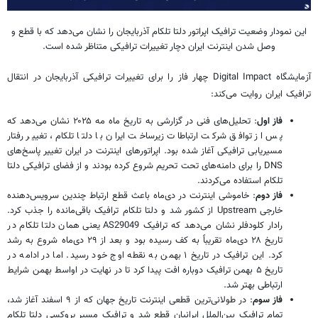
این نمودار وضعیت ترافیک اپراتور دلتا تلکام آذربایجان را نشان می‌دهد که با قطع و
وصل شدن اینترنت ایران دچار تغییرات ترافیکی متناظر شده است.
آزمایشگاه Digital Impact چهار فاز را برای تغییرات ترافیکی آذربایجان در انتقال
ترافیک ایران روایت می‌کند:
فاز اول
: تحلیل‌های فنی در گزارشی به تاریخ ماه مه ۲۰۲۵ نشان می‌دهد که
پس از توافق شرکت ارتباطات زیرساخت ایران با دلتا تلکام، تغییر رفتار
مسیریابی ترافیکی آغاز شده بود. اپراتورهای اینترنت در ایران تغییر پاسخ‌های
DNS را برای دامنه‌های تحت تحریم شروع کرده بودند و از فضای ترافیکی دلتا
تلکام استفاده می‌کردند.
فاز دوم
: خاموشی اینترنت در دی‌ماه باعث قطع ارتباط چندین سرویس‌دهنده
خارجی Upstream از کشور شد و دلتا تلکام ترافیک باقی‌مانده را جذب کرد.
رادار کلودفلر نشان می‌دهد که ترافیک AS29049 یعنی همان دلتا تلکام در
تاریخ ۲۸ دی‌ماه تقریباً به کف رسیده بود و بعد از ۲۹ دی‌ماه شروع به رشد
کرد. این ترافیک در تاریخ ۱ بهمن به نقطه اوج خود رسید. اما در ادامه در
تاریخ ۵ بهمن ترافیک دوباره افت پیدا کرد تا در نهایت در اواسط بهمن شرایط
ارتباطی بهتر شد.
فاز سوم
: در طولانی‌ترین قطعی اینترنت تاریخ جهان که از ۹ اسفند آغاز شد،
تمام ترافیک بین‌الملل ایرانیان قطع شد و ترافیک مسیر پروکسی دلتا تلکام