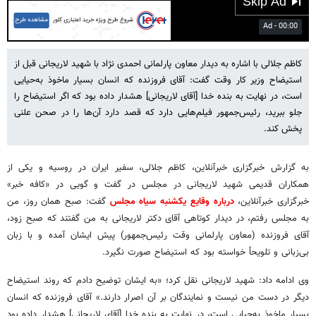
01:39
Play
Mute
Settings
PIP
Enter
fulls
کاظم جلالی با اشاره به دیدار معاون پارلمانی احمدی نژاد با شهید لاریجانی قبل از
استیضاح وزیر کار وقت گفت: آقای فروزنده که انسان بسیار ماخوذ به‌حیایی
است، در نهایت به بنده خدا [آقای لاریجانی] هشدار داده بود که اگر استیضاح را
جلو ببرید، رئیس‌جمهور فیلم‌هایی دارد که قصد دارد آن‌ها را در صحن علنی
پخش کند.
به گزارش خبرگزاری خبرآنلاین، کاظم جلالی، سفیر ایران در روسیه و یکی از
همکاران قدیمی شهید لاریجانی در مجلس در گفت و گویی در «کافه خبر»
خبرگزاری خبرآنلاین،
درباره وقایع یکشنبه سیاه مجلس
گفت: صبح همان روز، من
به مجلس رفتم، در دیدار کوتاهی آقای دکتر لاریجانی به من گفتند که صبح زود،
آقای فروزنده (معاون پارلمانی وقت رئیس‌جمهور) پیش ایشان آمده و با زبان
بی‌زبانی و تلویحاً خواسته بود که استیضاح صورت نگیرد.
وی ادامه داد: شهید لاریجانی نقل کرد؛ «به ایشان توضیح دادم که روند استیضاح
دیگر در دست من نیست و نمایندگان بر آن اصرار دارند.» آقای فروزنده که انسان
بسیار ماخوذ به‌حیایی است، در نهایت به بنده خدا [آقای لاریجانی] هشدار داده بود