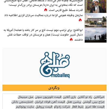
شیخ‌نشین‌ها چگونه فکر می‌کنند؟/ مسجدجامعی: عمان تنها شیخ‌نشینی
است که نگاه متفاوتی به ایران دارد/ عربستان برادر بزرگ‌تر نیست؛
قدرت مسلط خلیج فارس است
سازمان وظیفه عمومی فراجا درباره معافیت سربازان فراری اطلاعیه داد
ابوالفتح: برای ترامپ مهم نیست تاج بر سر کار باشد یا عمامه/ آمریکا به
دنبال تغییر حکومت نیست/ عمان و عربستان در توقف حملات نقش
داشتند
وبگردی
خبرآنلاین
راه نو آنلاین
بازی آنلاین
قیمت تلویزیون سونی
مبل مینیمال
جراح بینی گوشتی
پرشین هتل
قیمت آهن فولاد ایرانیان
اعتبارسنجی بانکی
قیمت طلا امروز
بلیط قطار
شرکت رادوکو
قیمت پروفیل
سایت یوتوتایمز