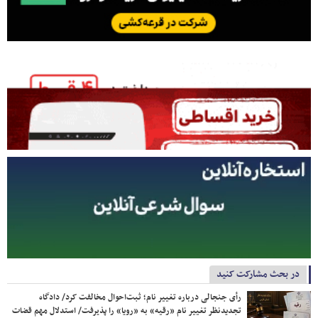
در بحث مشارکت کنید
رأی جنجالی درباره تغییر نام؛ ثبت‌احوال مخالفت کرد/ دادگاه
تجدیدنظر تغییر نام «رقیه» به «رویا» را پذیرفت/ استدلال مهم قضات