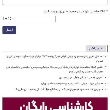
*
لطفا حاصل عبارت را در جعبه متن روبرو وارد کنید
4 + 10 =
ارسال
آخرین اخبار
احتمال تغییر زمان جشنواره جهانی فیلم فجر / بودجه ۷۲۲ میلیاردی پاسخگوی سینمای ایران
نیست
طنین فریاد مظلومیت نوار غزه در بزرگ‌ترین رویداد سینمایی سوئیس / طوماری با شصت هزار
نام در قلب جشنواره فیلم لوکارنو
آخرین وضعیت چنگیز وثوقی در بیمارستان
نمایش میراث جهانی عکاسی در موزه هنرهای معاصر تهران
سردیس استاد محمود فرشچیان در نخستین سالگرد درگذشت این هنرمند رونمایی شد