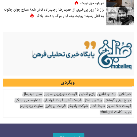
درباره حق هویت
راز ۱۵ روز بی‌خبری از حمیدرضا رجب‌زاده فاش شد/ مداح جوان چگونه
به قتل رسید؟ روایت یک قرار مرگ با دختر بلاگر
وبگردی
خبرآنلاین
راه نو آنلاین
بازی آنلاین
قیمت تلویزیون سونی
مبل مینیمال
جراح بینی گوشتی
پرشین هتل
قیمت آهن فولاد ایرانیان
اعتبارسنجی بانکی
قیمت طلا امروز
بلیط قطار
شرکت رادوکو
قیمت پروفیل
سایت یوتوتایمز
خرید اکانت chatgpt