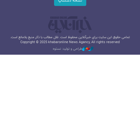
نسخه دسکتاپ
تمامی حقوق این سایت برای خبرآنلاین محفوظ است. نقل مطالب با ذکر منبع بلامانع است.
Copyright © 2025 khabaronline News Agancy, All rights reserved
طراحی و تولید: نستوه