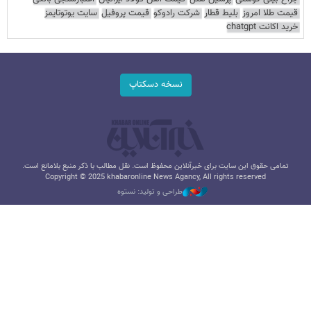
قیمت طلا امروز
بلیط قطار
شرکت رادوکو
قیمت پروفیل
سایت یوتوتایمز
خرید اکانت chatgpt
نسخه دسکتاپ
تمامی حقوق این سایت برای خبرآنلاین محفوظ است. نقل مطالب با ذکر منبع بلامانع است.
Copyright © 2025 khabaronline News Agancy, All rights reserved
طراحی و تولید: نستوه