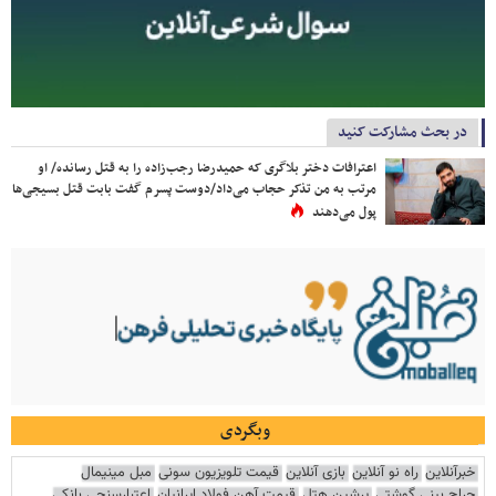
در بحث مشارکت کنید
اعترافات دختر بلاگری که حمیدرضا رجب‌زاده را به قتل رسانده/ او
مرتب به من تذکر حجاب می‌داد/دوست پسرم گفت بابت قتل بسیجی‌ها
پول می‌دهند
وبگردی
خبرآنلاین
راه نو آنلاین
بازی آنلاین
قیمت تلویزیون سونی
مبل مینیمال
جراح بینی گوشتی
پرشین هتل
قیمت آهن فولاد ایرانیان
اعتبارسنجی بانکی