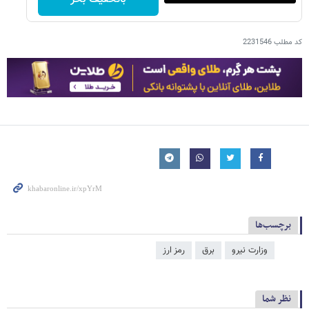
کد مطلب
2231546
برچسب‌ها
وزارت نیرو
برق
رمز ارز
نظر شما