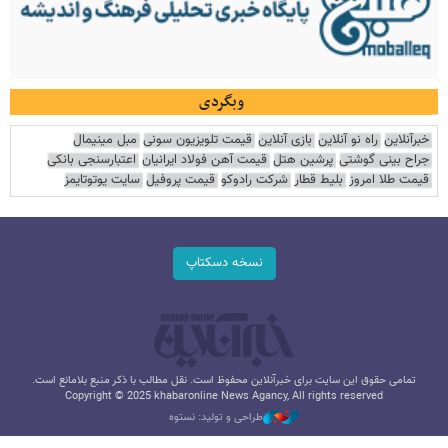
وبگردی
خبرآنلاین
راه نو آنلاین
بازی آنلاین
قیمت تلویزیون سونی
مبل مینیمال
جراح بینی گوشتی
پرشین هتل
قیمت آهن فولاد ایرانیان
اعتبارسنجی بانکی
قیمت طلا امروز
بلیط قطار
شرکت رادوکو
قیمت پروفیل
سایت یوتوتایمز
نسخه دسکتاپ
تمامی حقوق این سایت برای خبرآنلاین محفوظ است. نقل مطالب با ذکر منبع بلامانع است.
Copyright © 2025 khabaronline News Agancy, All rights reserved
طراحی و تولید: نستوه