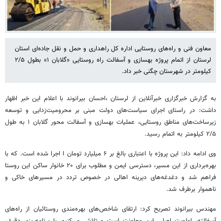
معاون فنی و راه‌های روستایی اداره کل راهداری و حمل و نقل جاده‌ای استان
لرستان از اتمام پروژه بهسازی و آسفالت راه روستایی «گلابان ۱» بطول ۲/۵
کیلومتر در شهرستان چگنی خبر داد.
به گزارش خبرگزاری خبرآنلاین از لرستان ،احسان بیرانوند با اعلام این خبر اظهار
داشت: در راستای اجرای سیاست‌های دولت مبنی بر محرومیت‌زدایی و توسعه
زیرساخت‌های مناطق روستایی، عملیات بهسازی و آسفالت محور گلابان ۱ به طول
۲/۵ کیلومتر به اتمام رسید.
وی ادامه داد: این پروژه با اعتباری بالغ بر ۶ میلیارد تومان ا اجرا شده است. که با
بهره‌برداری از این مسیر، دسترسی ایمن و مطلوب برای ۲۰ خانوار ساکن این روستا
فراهم شد و دغدغه‌های دیرینه اهالی در خصوص تردد در مسیرهای خاکی و
ناهموار برطرف شد.
مهندس بیرانوند تصریح کرد: ارتقای شاخص‌های بهره‌مندی روستائیان از راه‌های
آسفالته، اولویت اصلی این معاونت است و تلاش می‌کنیم با برنامه‌ریزی دقیق،