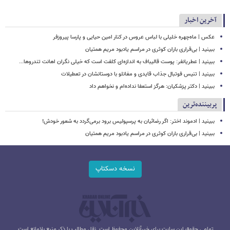
آخرین اخبار
عکس | ماه‌چهره خلیلی با لباس عروس در کنار امین حیایی و پارسا پیروزفر
ببینید | بی‌قراری باران کوثری در مراسم یادبود مریم همتیان
ببینید | عطریانفر: پوست قالیباف به اندازه‌ای کلفت است که خیلی نگران اهانت تندروها...
ببینید | تنیس فوتبال جذاب قایدی و مغانلو با دوستانشان در تعطیلات
ببینید | دکتر پزشکیان: هرگز استعفا نداده‌ام و نخواهم داد
پربیننده‌ترین
ببینید | ادموند اختر: اگر رضائیان به پرسپولیس برود برمی‌گردد به شعور خودش!
ببینید | بی‌قراری باران کوثری در مراسم یادبود مریم همتیان
نسخه دسکتاپ
تمامی حقوق این سایت برای خبرآنلاین محفوظ است. نقل مطالب با ذکر منبع بلامانع است.