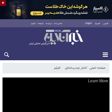
×
فارسی
العربية
English
تماس با ما
درباره ما
تبلیغات
آرشیو
شنبه ۱۷ مرداد ۱۴۰۵
صفحه اصلی
اخبار چندرسانه‌ای
فیلم