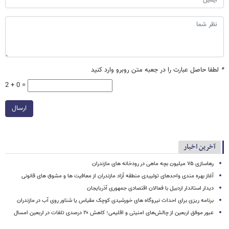
*
لطفا حاصل عبارت را در جعبه متن روبرو وارد کنید
2 + 0 =
ارسال
آخرین اخبار
رهاسازی ۷۵ میلیون بچه ماهی در رودخانه های مازندران
آغاز بهره مندی واحدهای تولییدی منطقه آزاد مازندران از معافیت ها و مشوق های قانونی
دیدار استاندار اردبیل با فعالان اقتصادی جمهوری آذربایجان
برنامه ریزی برای احداث نیروگاه های خورشیدی کوچک مقیاس یا شناور روی آب در مازندران
عبور موفق اربعین از چالش‌های امنیتی و اقلیمی؛ کاهش ۲۰ درصدی تلفات در اربعین امسال