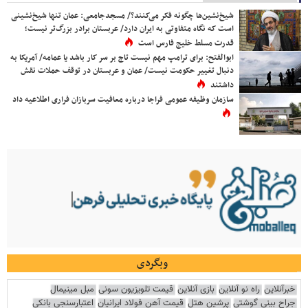
شیخ‌نشین‌ها چگونه فکر می‌کنند؟/ مسجدجامعی: عمان تنها شیخ‌نشینی
است که نگاه متفاوتی به ایران دارد/ عربستان برادر بزرگ‌تر نیست؛
قدرت مسلط خلیج فارس است
ابوالفتح: برای ترامپ مهم نیست تاج بر سر کار باشد یا عمامه/ آمریکا به
دنبال تغییر حکومت نیست/ عمان و عربستان در توقف حملات نقش
داشتند
سازمان وظیفه عمومی فراجا درباره معافیت سربازان فراری اطلاعیه داد
وبگردی
خبرآنلاین
راه نو آنلاین
بازی آنلاین
قیمت تلویزیون سونی
مبل مینیمال
جراح بینی گوشتی
پرشین هتل
قیمت آهن فولاد ایرانیان
اعتبارسنجی بانکی