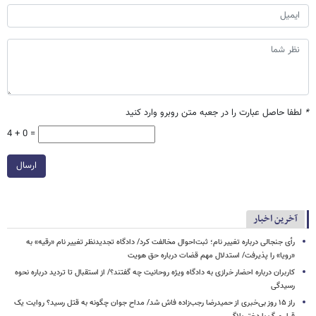
*
لطفا حاصل عبارت را در جعبه متن روبرو وارد کنید
4 + 0 =
ارسال
آخرین اخبار
رأی جنجالی درباره تغییر نام؛ ثبت‌احوال مخالفت کرد/ دادگاه تجدیدنظر تغییر نام «رقیه» به
«رویا» را پذیرفت/ استدلال مهم قضات درباره حق هویت
کاربران درباره احضار خرازی به دادگاه ویژه روحانیت چه گفتند؟/ از استقبال تا تردید درباره نحوه
رسیدگی
راز ۱۵ روز بی‌خبری از حمیدرضا رجب‌زاده فاش شد/ مداح جوان چگونه به قتل رسید؟ روایت یک