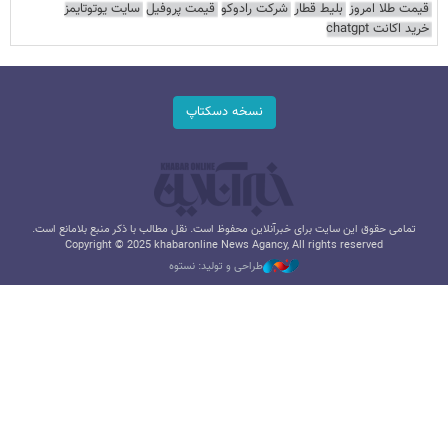
قیمت طلا امروز
بلیط قطار
شرکت رادوکو
قیمت پروفیل
سایت یوتوتایمز
خرید اکانت chatgpt
نسخه دسکتاپ
تمامی حقوق این سایت برای خبرآنلاین محفوظ است. نقل مطالب با ذکر منبع بلامانع است.
Copyright © 2025 khabaronline News Agancy, All rights reserved
طراحی و تولید: نستوه