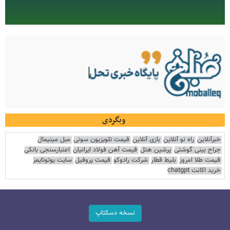
وبگردی
خبرآنلاین
راه نو آنلاین
بازی آنلاین
قیمت تلویزیون سونی
مبل مینیمال
جراح بینی گوشتی
پرشین هتل
قیمت آهن فولاد ایرانیان
اعتبارسنجی بانکی
قیمت طلا امروز
بلیط قطار
شرکت رادوکو
قیمت پروفیل
سایت یوتوتایمز
خرید اکانت chatgpt
نسخه دسکتاپ