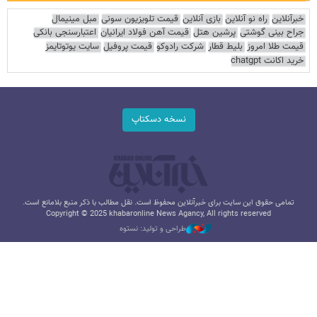
خبرآنلاین
راه نو آنلاین
بازی آنلاین
قیمت تلویزیون سونی
مبل مینیمال
جراح بینی گوشتی
پرشین هتل
قیمت آهن فولاد ایرانیان
اعتبارسنجی بانکی
قیمت طلا امروز
بلیط قطار
شرکت رادوکو
قیمت پروفیل
سایت یوتوتایمز
خرید اکانت chatgpt
نسخه دسکتاپ
تمامی حقوق این سایت برای خبرآنلاین محفوظ است. نقل مطالب با ذکر منبع بلامانع است.
Copyright © 2025 khabaronline News Agancy, All rights reserved
طراحی و تولید: نستوه