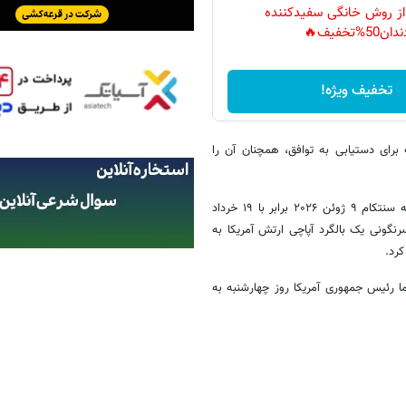
 از روش خانگی سفیدکننده
دان50%تخفیف🔥
تخفیف ویژه!
 برای دستیابی به توافق، همچنان آن را
فرماندهی مرکزی نیروهای ایالات متحده آمریکا در منطقه خاورمیانه موسوم به سنتکام ۹ ژوئن ۲۰۲۶ برابر با ۱۹ خرداد
رنگونی یک بالگرد آپاچی ارتش آمریکا به
رد.
رئیس جمهوری آمریکا روز چهارشنبه به