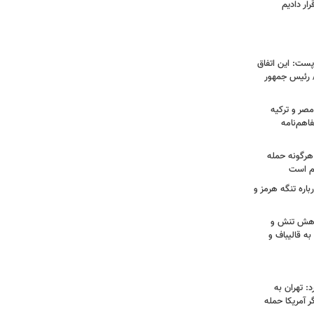
ار دادیم
ست: این اتفاق
/ رئیس جمهور
صر و ترکیه
فاهم‌نامه
هرگونه حمله
م است
اره تنگه هرمز و
 کاهش تنش و
به قالیباف و
: تهران به
 آمریکا حمله