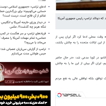
کند....
ادعای ترامپ: «جمهوری اسلامی دوست‌د
حسابی می‌کوبیم»؛ برای بزرگ‌ترین حمله
غنائم از آنِ فاتح است، درست است؟
د که دونالد ترامپ رئیس جمهوری آمریکا
در دیدار وزرای خارجه آمریکا و انگلیس در
تنگه هرمز چه گذشت؟/ عکس
فریادهای ترامپ بر سر هگست در کمپ‌
ه وقت محلی ادعا کرد اگر ایران پس از
حماسی» تمام مهمات آمریکا را مصرف کر
می‌ماند یا می‌رود؟
از این ایالات متحده را به چالش بکشد،
ترامپ از گزارش سی‌ان‌ان عصبانی شد؛ ه
حبس طولانی مدت می‌اندازم
نتانامو در کوبا مدعی شد: «در حال حاضر
، ایران اگر بیش از این ما را به چالش
توافق، بلکه توافقی عالی به نفع مردم