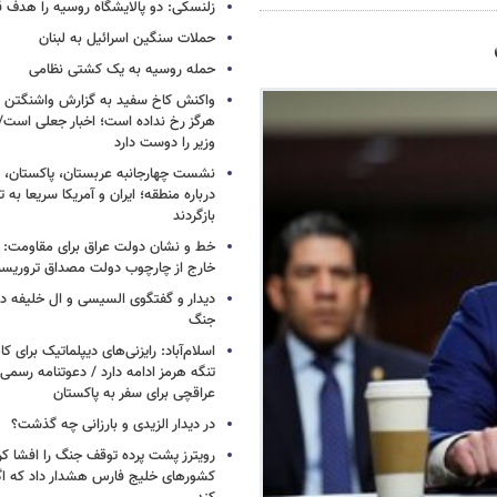
زلنسکی: دو پالایشگاه روسیه را هدف قر
حملات سنگین اسرائیل به لبنان
حمله روسیه به یک کشتی نظامی
واکنش کاخ سفید به گزارش واشنگتن پ
هرگز رخ نداده است؛ اخبار جعلی است
وزیر را دوست دارد
نشست چهارجانبه عربستان، پاکستان، م
درباره منطقه؛ ایران و آمریکا سریعا به ت
بازگردند
خط و نشان دولت عراق برای مقاومت: 
خارج از چارچوب دولت مصداق تروریس
دیدار و گفتگوی السیسی و ال خلیفه درب
جنگ
اسلام‌آباد: رایزنی‌های دیپلماتیک برای
تنگه هرمز ادامه دارد / دعوتنامه رسمی 
عراقچی برای سفر به پاکستان
در دیدار الزیدی و بارزانی چه گذشت؟
رویترز پشت پرده توقف جنگ را افشا کرد
کشورهای خلیج فارس هشدار داد که اگر